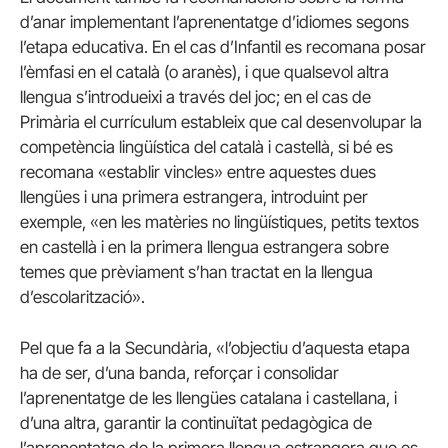
d’anar implementant l’aprenentatge d’idiomes segons
l’etapa educativa. En el cas d’Infantil es recomana posar
l’èmfasi en el català (o aranès), i que qualsevol altra
llengua s’introdueixi a través del joc; en el cas de
Primària el currículum estableix que cal desenvolupar la
competència lingüística del català i castellà, si bé es
recomana «establir vincles» entre aquestes dues
llengües i una primera estrangera, introduint per
exemple, «en les matèries no lingüístiques, petits textos
en castellà i en la primera llengua estrangera sobre
temes que prèviament s’han tractat en la llengua
d’escolarització».
Pel que fa a la Secundària, «l’objectiu d’aquesta etapa
ha de ser, d’una banda, reforçar i consolidar
l’aprenentatge de les llengües catalana i castellana, i
d’una altra, garantir la continuïtat pedagògica de
l’aprenentatge de la primera llengua estrangera que es