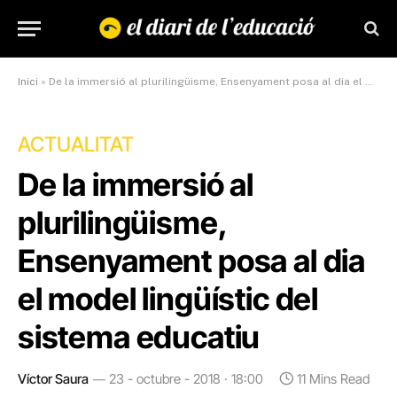
Inici
»
De la immersió al plurilingüisme, Ensenyament posa al dia el model lingüístic del sistema educatiu
ACTUALITAT
De la immersió al
plurilingüisme,
Ensenyament posa al dia
el model lingüístic del
sistema educatiu
Víctor Saura
23 - octubre - 2018 · 18:00
11 Mins Read