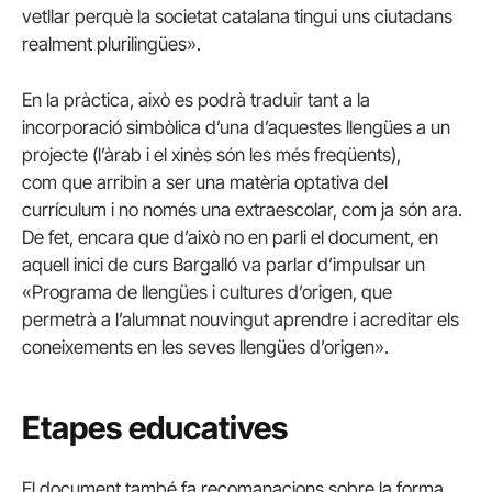
vetllar perquè la societat catalana tingui uns ciutadans
realment plurilingües».
En la pràctica, això es podrà traduir tant a la
incorporació simbòlica d’una d’aquestes llengües a un
projecte (l’àrab i el xinès són les més freqüents),
com que arribin a ser una matèria optativa del
currículum i no només una extraescolar, com ja són ara.
De fet, encara que d’això no en parli el document, en
aquell inici de curs Bargalló va parlar d’impulsar un
«Programa de llengües i cultures d’origen, que
permetrà a l’alumnat nouvingut aprendre i acreditar els
coneixements en les seves llengües d’origen».
Etapes educatives
El document també fa recomanacions sobre la forma