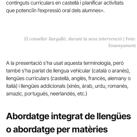
continguts curriculars en castellà i planificar activitats
que potenciïn l’expressió oral dels alumnes».
El conseller Bargalló, durant la seva intervenció | Foto:
Ensenyament
A la presentació s’ha usat aquesta terminologia, però
també s’ha parlat de llengua vehicular (català o aranès),
llengües curriculars (castellà, anglès, francès, alemany o
italià) i llengües addicionals (xinès, àrab, urdu, romanès,
amazic, portugués, neerlandés, etc.)
Abordatge integrat de llengües
o abordatge per matèries