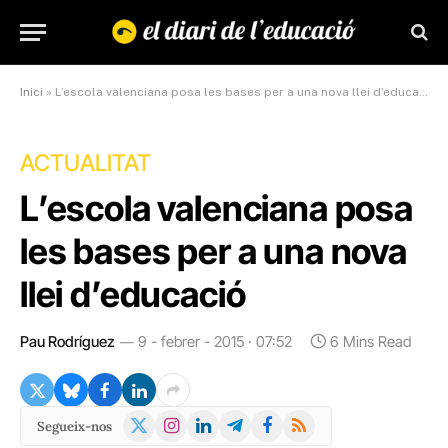
Inici
»
L’escola valenciana posa les bases per a una nova llei d’educació
ACTUALITAT
L’escola valenciana posa
les bases per a una nova
llei d’educació
Pau Rodríguez
9 - febrer - 2015 · 07:52
6 Mins Read
X
Instagram
LinkedIn
Telegram
Facebook
RSS
Segueix-nos
(Twitter)