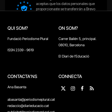
QUI SOM?
ON SOM?
Fundació Periodisme Plural
Carrer Bailén 5, principal.
08010, Barcelona
ISSN 2339 - 9619
El Diari de l'Educació
CONTACTA'NS
CONNECTA
Ana Basanta
X
Instagram
Facebook
RSS
(Twitter)
abasanta@periodismeplural.cat
redaccio@diarieducacio.cat
publicitat@periodismeplural.cat