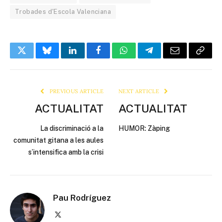
Trobades d'Escola Valenciana
Twitter
Bluesky
LinkedIn
Facebook
WhatsApp
Telegram
Email
Copy
Link
PREVIOUS ARTICLE
NEXT ARTICLE
ACTUALITAT
ACTUALITAT
La discriminació a la
HUMOR: Zàping
comunitat gitana a les aules
s’intensifica amb la crisi
Pau Rodríguez
X