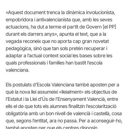
«Aquest document trenca la dinàmica involucionista,
empobridora i antivalencianista que, amb les seves
actuacions, ha dut a terme el partit de Govern [el PP]
durant els darrers anys», apunta el text, que a la
vegada reconeix que no aporta cap gran novetat
pedagògica, sinó que tan sols pretén recuperar i
adaptar a l’actual context social les bases sobre les
quals professionals i famílies han bastit l’escola
valenciana.
Els postulats d’Escola Valenciana també aposten per a
què la nova llei assumeixi «lleialment» els objectius de
l’Estatut i la Llei d’Ús de l’Ensenyament Valencià, entre
ells el de que tots els alumnes finalitzin l’escolarització
obligatòria amb un bon nivell de valencià i castellà, cosa
que, segons l’entitat, ara no passa. Per a aconseguir-ho,
també aposten per que els centres disposin