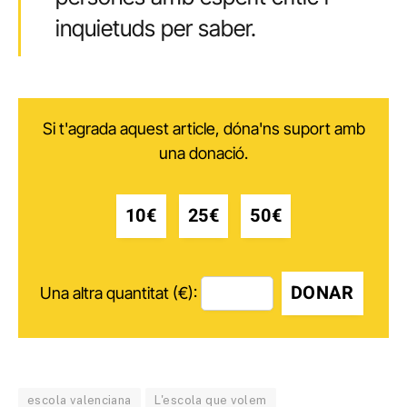
inquietuds per saber.
Si t'agrada aquest article, dóna'ns suport amb
una donació.
10€
25€
50€
DONAR
Una altra quantitat (€):
escola valenciana
L'escola que volem