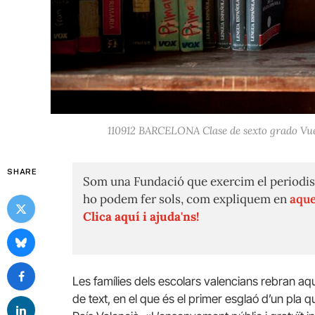
110912 BARCELONA Clase de sexto grado Vuel
SHARE
Som una Fundació que exercim el periodis
ho podem fer sols, com expliquem en
aque
Clica aquí i ajuda'ns!
Les famílies dels escolars valencians rebran aqu
de text, en el que és el primer esglaó d’un pla q