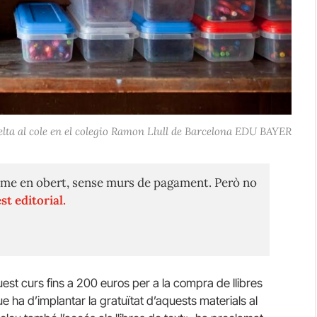
ta al cole en el colegio Ramon Llull de Barcelona EDU BAYER
me en obert, sense murs de pagament. Però no
st editorial.
est curs fins a 200 euros per a la compra de llibres
ue ha d’implantar la gratuïtat d’aquests materials al