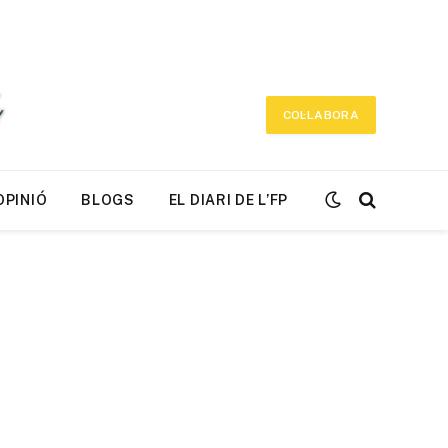
COL·LABORA
OPINIÓ
BLOGS
EL DIARI DE L’FP