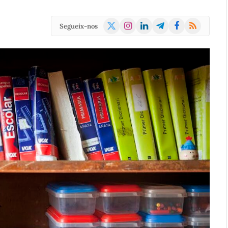
X
Instagram
LinkedIn
Telegram
Facebook
RSS
Segueix-nos
(Twitter)