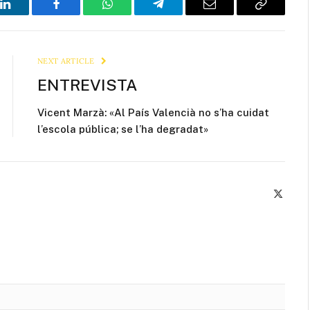
LinkedIn
Facebook
WhatsApp
Telegram
Email
Copy
Link
NEXT ARTICLE
ENTREVISTA
Vicent Marzà: «Al País Valencià no s’ha cuidat
l’escola pública; se l’ha degradat»
X
(Twitte