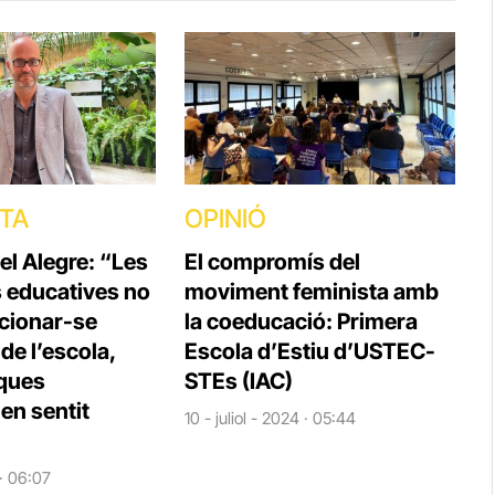
STA
OPINIÓ
el Alegre: “Les
El compromís del
s educatives no
moviment feminista amb
cionar-se
la coeducació: Primera
e l’escola,
Escola d’Estiu d’USTEC-
iques
STEs (IAC)
en sentit
10 - juliol - 2024 · 05:44
 · 06:07