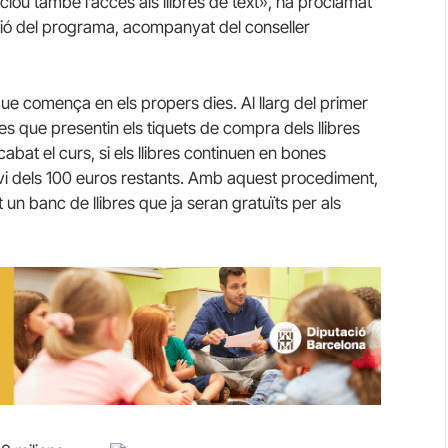
clou també l’accés als llibres de text», ha proclamat
ació del programa, acompanyat del conseller
que comença en els propers dies. Al llarg del primer
ies que presentin els tiquets de compra dels llibres
bat el curs, si els llibres continuen en bones
nvi dels 100 euros restants. Amb aquest procediment,
 un banc de llibres que ja seran gratuïts per als