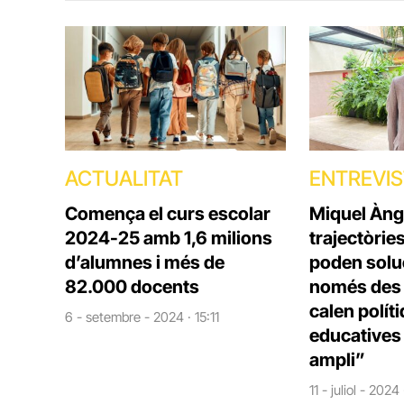
ACTUALITAT
ENTREVI
Comença el curs escolar
Miquel Àng
2024-25 amb 1,6 milions
trajectòrie
d’alumnes i més de
poden solu
82.000 docents
només des d
calen polít
6 - setembre - 2024 · 15:11
educatives 
ampli”
11 - juliol - 2024