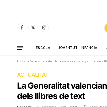
Facebook
X
Instagram
(Twitter)
ESCOLA
JOVENTUT I INFÀNCIA
Inici
»
La Generalitat valenciana avança cap a la gratuïtat dels ll
ACTUALITAT
La Generalitat valencian
dels llibres de text