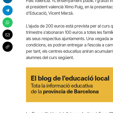
País Valencià. «L’ensenyament públic i gratuït in
el president valencià Ximo Puig, en la present
d’Educació, Vicent Marzà.
L’ajuda de 200 euros està prevista per al curs 
trimestre s’abonaran 100 euros a totes les famíl
als seus respectius ajuntaments. Una vegada aca
condicions, es podran entregar a l’escola a ca
per tant, els centres educatius aniran acumulant
alumnes del curs següent.