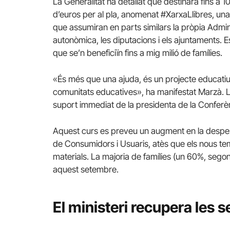
La Generalitat ha detallat que destinarà fins a 1
d’euros per al pla, anomenat #XarxaLlibres, un
que assumiran en parts similars la pròpia Admin
autonòmica, les diputacions i els ajuntaments. 
que se’n beneficiïn fins a mig milió de famílies.
«És més que una ajuda, és un projecte educatiu, 
comunitats educatives», ha manifestat Marzà. L
suport immediat de la presidenta de la Confer
Aquest curs es preveu un augment en la despesa
de Consumidors i Usuaris, atès que els nous tem
materials. La majoria de famílies (un 60%, sego
aquest setembre.
El ministeri recupera les 