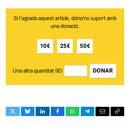
Si t'agrada aquest article, dóna'ns suport amb
una donació.
10€
25€
50€
DONAR
Una altra quantitat (€):
Twitter
Bluesky
LinkedIn
Facebook
WhatsApp
Telegram
Email
Copy
Link