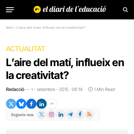
Inici
»
L’aire del matí, influeix en la creativitat?
ACTUALITAT
L’aire del matí, influeix en
la creativitat?
Redacció
1 - setembre - 2015 · 06:14
1 Min Read
X
Instagram
LinkedIn
Telegram
Facebook
RSS
Segueix-nos
(Twitter)