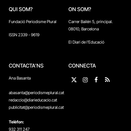
QUI SOM?
ON SOM?
Fundació Periodisme Plural
Carrer Bailén 5, principal.
08010, Barcelona
ISSN 2339 - 9619
El Diari de l'Educació
CONTACTA'NS
CONNECTA
Ana Basanta
X
Instagram
Facebook
RSS
(Twitter)
abasanta@periodismeplural.cat
redaccio@diarieducacio.cat
publicitat@periodismeplural.cat
Telèfon:
932 311 247