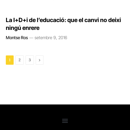
La I+D+i de l’educació: que el canvi no deixi
ningú enrere
Montse Ros
setembre 9, 2016
Next
1
2
3