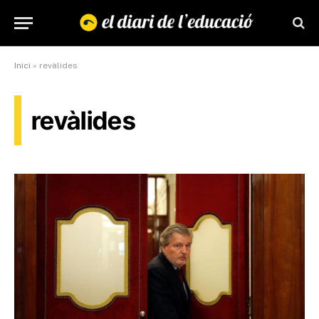
Inici
»
revàlides
revàlides