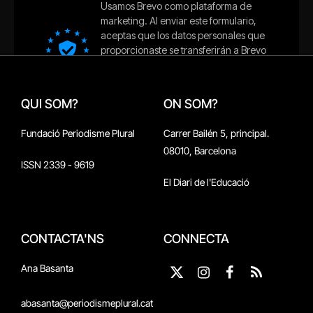
QUI SOM?
ON SOM?
Fundació Periodisme Plural
Carrer Bailén 5, principal.
08010, Barcelona
ISSN 2339 - 9619
El Diari de l'Educació
CONTACTA'NS
CONNECTA
Ana Basanta
X
Instagram
Facebook
RSS
(Twitter)
abasanta@periodismeplural.cat