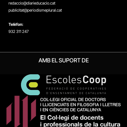
redaccio@diarieducacio.cat
publicitat@periodismeplural.cat
Telèfon:
932 311 247
AMB EL SUPORT DE