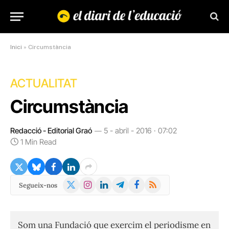
Inici
»
Circumstància
ACTUALITAT
Circumstància
Redacció - Editorial Graó
5 - abril - 2016 · 07:02
1 Min Read
X
Instagram
LinkedIn
Telegram
Facebook
RSS
Segueix-nos
(Twitter)
Som una Fundació que exercim el periodisme en