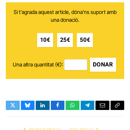
Si t'agrada aquest article, dóna'ns suport amb
una donació.
10€
25€
50€
DONAR
Una altra quantitat (€):
Twitter
Bluesky
LinkedIn
Facebook
WhatsApp
Telegram
Email
Copy
Link
PREVIOUS ARTICLE
NEXT ARTICLE