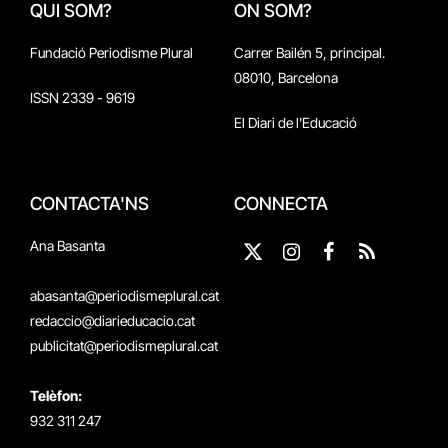
QUI SOM?
ON SOM?
Fundació Periodisme Plural
Carrer Bailén 5, principal.
08010, Barcelona
ISSN 2339 - 9619
El Diari de l'Educació
CONTACTA'NS
CONNECTA
Ana Basanta
X
Instagram
Facebook
RSS
(Twitter)
abasanta@periodismeplural.cat
redaccio@diarieducacio.cat
publicitat@periodismeplural.cat
Telèfon:
932 311 247