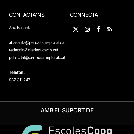
CONTACTA'NS
CONNECTA
Ana Basanta
X
Instagram
Facebook
RSS
(Twitter)
abasanta@periodismeplural.cat
redaccio@diarieducacio.cat
publicitat@periodismeplural.cat
Telèfon:
932 311 247
AMB EL SUPORT DE