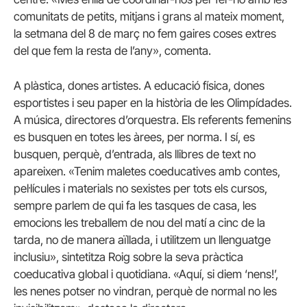
comunitats de petits, mitjans i grans al mateix moment,
la setmana del 8 de març no fem gaires coses extres
del que fem la resta de l’any», comenta.
A plàstica, dones artistes. A educació física, dones
esportistes i seu paper en la història de les Olimpídades.
A música, directores d’orquestra. Els referents femenins
es busquen en totes les àrees, per norma. I sí, es
busquen, perquè, d’entrada, als llibres de text no
apareixen. «Tenim maletes coeducatives amb contes,
pel·lícules i materials no sexistes per tots els cursos,
sempre parlem de qui fa les tasques de casa, les
emocions les treballem de nou del matí a cinc de la
tarda, no de manera aïllada, i utilitzem un llenguatge
inclusiu», sintetitza Roig sobre la seva pràctica
coeducativa global i quotidiana. «Aquí, si diem ‘nens!’,
les nenes potser no vindran, perquè de normal no les