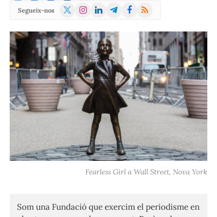
X
Instagram
LinkedIn
Telegram
Facebook
RSS
Segueix-nos
(Twitter)
Fearless Girl a Wall Street, Nova York
Som una Fundació que exercim el periodisme en