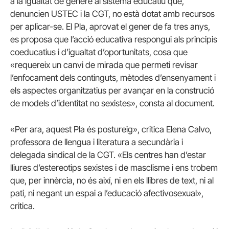
a la igualtat de gènere al sistema educatiu que,
denuncien USTEC i la CGT, no està dotat amb recursos
per aplicar-se. El Pla, aprovat el gener de fa tres anys,
es proposa que l’acció educativa respongui als principis
coeducatius i d’igualtat d’oportunitats, cosa que
«requereix un canvi de mirada que permeti revisar
l’enfocament dels continguts, mètodes d’ensenyament i
els aspectes organitzatius per avançar en la construció
de models d’identitat no sexistes», consta al document.
«Per ara, aquest Pla és postureig», critica Elena Calvo,
professora de llengua i literatura a secundària i
delegada sindical de la CGT. «Els centres han d’estar
lliures d’estereotips sexistes i de masclisme i ens trobem
que, per innèrcia, no és així, ni en els llibres de text, ni al
pati, ni negant un espai a l’educació afectivosexual»,
critica.