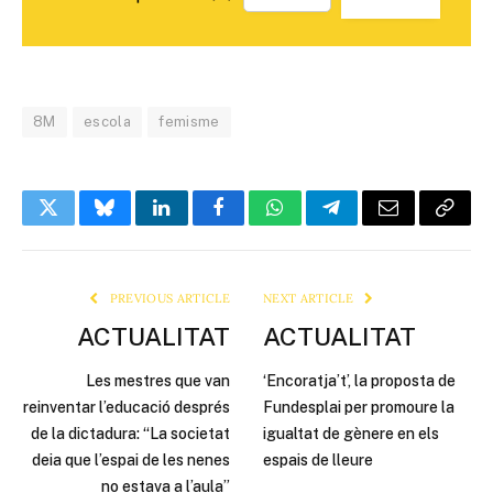
8M
escola
femisme
Twitter
Bluesky
LinkedIn
Facebook
WhatsApp
Telegram
Email
Copy
Link
PREVIOUS ARTICLE
NEXT ARTICLE
ACTUALITAT
ACTUALITAT
Les mestres que van
‘Encoratja’t’, la proposta de
reinventar l’educació després
Fundesplai per promoure la
de la dictadura: “La societat
igualtat de gènere en els
deia que l’espai de les nenes
espais de lleure
no estava a l’aula”