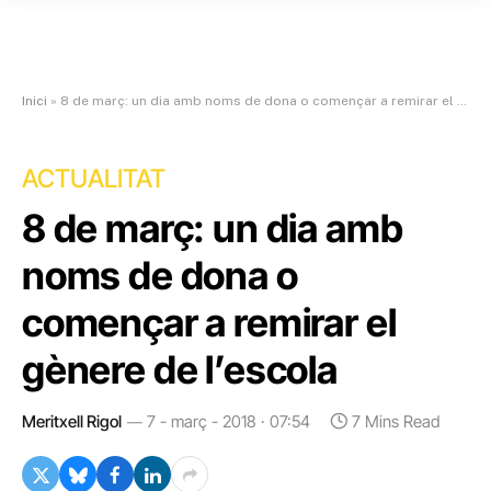
Inici
»
8 de març: un dia amb noms de dona o començar a remirar el gènere de l’escola
ACTUALITAT
8 de març: un dia amb
noms de dona o
començar a remirar el
gènere de l’escola
Meritxell Rigol
7 - març - 2018 · 07:54
7 Mins Read