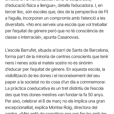
d’educació física a llengua», detalla l’educadora. I, en
tercer lloc, són escoles que, des de la perspectiva de Fil
a l’agulla, incorporen un compromís amb l’atenció a les
diversitats. «No ens serveix una escola que vol treballar
per l’equitat de gènere però que no té consciència de
classe o interracial», apunta Casanovas.
L’escola Barrufet, situada al barri de Sants de Barcelona,
forma part de la minoria de centres conscients que tenir
nens i nenes sota el mateix sostre no és sinònim
d’educar per l’equitat de gènere. En aquesta escola, la
visibilització de les dones i el reconeixement del seu
paper a la societat no és cosa d’un dia a commemorar.
La pràctica coeducativa és un tret distintiu de l’escola
des que tres dones mestres van fundar-la fa 50 anys.
Per això, celebrar el 8 de març no els implica una gran
excepcionalitat, explica Montse Roig, directora del
centre. «Més enllà de coordinar-nos per fer-ho amb les