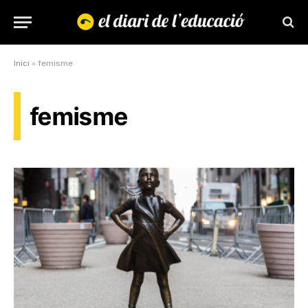
Inici
»
femisme
femisme