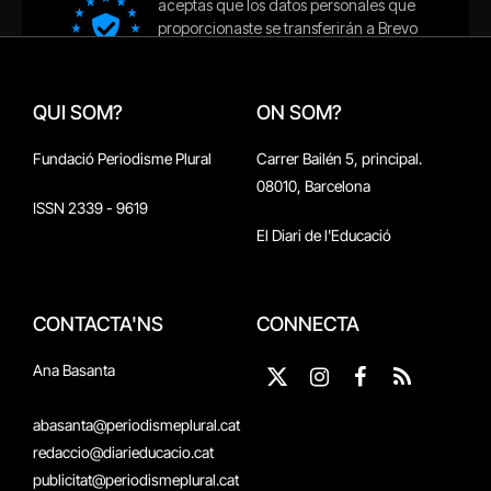
QUI SOM?
ON SOM?
Fundació Periodisme Plural
Carrer Bailén 5, principal.
08010, Barcelona
ISSN 2339 - 9619
El Diari de l'Educació
CONTACTA'NS
CONNECTA
Ana Basanta
X
Instagram
Facebook
RSS
(Twitter)
abasanta@periodismeplural.cat
redaccio@diarieducacio.cat
publicitat@periodismeplural.cat