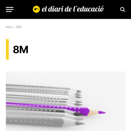
Inici
»
8M
8M