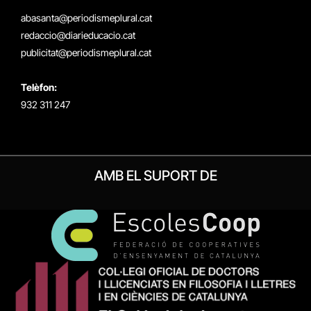
(Twitter)
abasanta@periodismeplural.cat
redaccio@diarieducacio.cat
publicitat@periodismeplural.cat
Telèfon:
932 311 247
AMB EL SUPORT DE