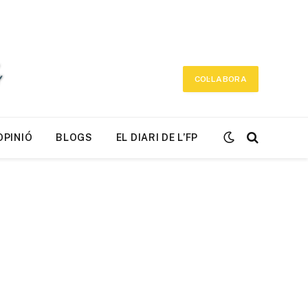
COL·LABORA
OPINIÓ
BLOGS
EL DIARI DE L’FP