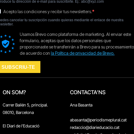
ON SOM?
CONTACTA'NS
Carrer Bailén 5, principal.
Ana Basanta
08010, Barcelona
abasanta@periodismeplural.cat
El Diari de l'Educació
redaccio@diarieducacio.cat