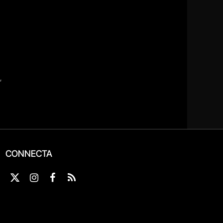
CONNECTA
X
Instagram
Facebook
RSS
(Twitter)