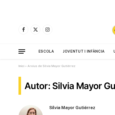
Facebook
X
Instagram
(Twitter)
ESCOLA
JOVENTUT I INFÀNCIA
Inici
»
Arxius de Silvia Mayor Gutiérrez
Autor: Silvia Mayor Gu
Silvia Mayor Gutiérrez