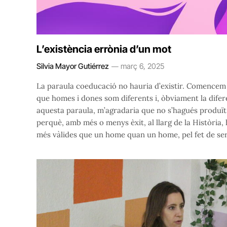
L’existència errònia d’un mot
Silvia Mayor Gutiérrez
març 6, 2025
La paraula coeducació no hauria d’existir. Comencem 
que homes i dones som diferents i, òbviament la diferè
aquesta paraula, m’agradaria que no s’hagués produït ma
perquè, amb més o menys èxit, al llarg de la Història
més vàlides que un home quan un home, pel fet de ser-