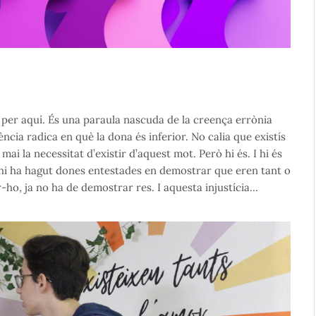
per aquí. És una paraula nascuda de la creença errònia
ncia radica en què la dona és inferior. No calia que existís
i la necessitat d’existir d’aquest mot. Però hi és. I hi és
, hi ha hagut dones entestades en demostrar que eren tant o
ho, ja no ha de demostrar res. I aquesta injustícia…