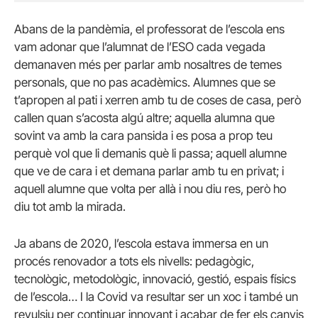
Abans de la pandèmia, el professorat de l’escola ens
vam adonar que l’alumnat de l’ESO cada vegada
demanaven més per parlar amb nosaltres de temes
personals, que no pas acadèmics. Alumnes que se
t’apropen al pati i xerren amb tu de coses de casa, però
callen quan s’acosta algú altre; aquella alumna que
sovint va amb la cara pansida i es posa a prop teu
perquè vol que li demanis què li passa; aquell alumne
que ve de cara i et demana parlar amb tu en privat; i
aquell alumne que volta per allà i nou diu res, però ho
diu tot amb la mirada.
Ja abans de 2020, l’escola estava immersa en un
procés renovador a tots els nivells: pedagògic,
tecnològic, metodològic, innovació, gestió, espais físics
de l’escola… I la Covid va resultar ser un xoc i també un
revulsiu per continuar innovant i acabar de fer els canvis