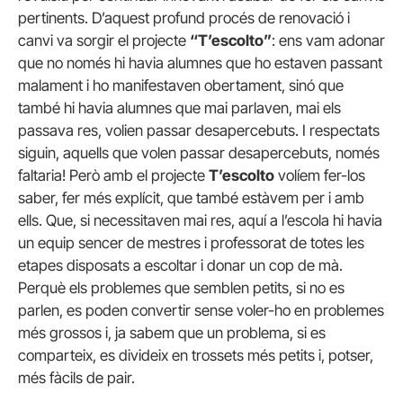
pertinents. D’aquest profund procés de renovació i
canvi va sorgir el projecte
“T’escolto”
: ens vam adonar
que no només hi havia alumnes que ho estaven passant
malament i ho manifestaven obertament, sinó que
també hi havia alumnes que mai parlaven, mai els
passava res, volien passar desapercebuts. I respectats
siguin, aquells que volen passar desapercebuts, només
faltaria! Però amb el projecte
T’escolto
volíem fer-los
saber, fer més explícit, que també estàvem per i amb
ells. Que, si necessitaven mai res, aquí a l’escola hi havia
un equip sencer de mestres i professorat de totes les
etapes disposats a escoltar i donar un cop de mà.
Perquè els problemes que semblen petits, si no es
parlen, es poden convertir sense voler-ho en problemes
més grossos i, ja sabem que un problema, si es
comparteix, es divideix en trossets més petits i, potser,
més fàcils de pair.