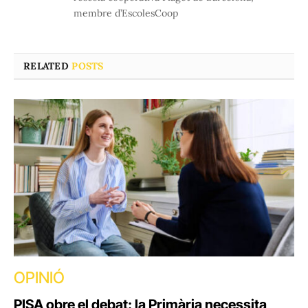
membre d’EscolesCoop
RELATED
POSTS
OPINIÓ
PISA obre el debat: la Primària necessita