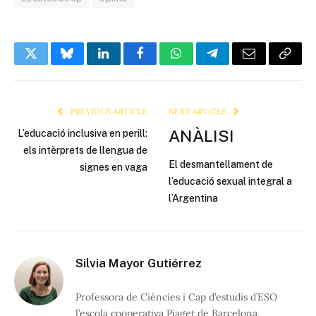
Twitter
Bluesky
LinkedIn
Facebook
WhatsApp
Telegram
Email
Copy
Link
PREVIOUS ARTICLE
NEXT ARTICLE
ANÀLISI
L’educació inclusiva en perill:
els intèrprets de llengua de
El desmantellament de
signes en vaga
l’educació sexual integral a
l’Argentina
Silvia Mayor Gutiérrez
Professora de Ciències i Cap d’estudis d’ESO
l’escola cooperativa Piaget de Barcelona,