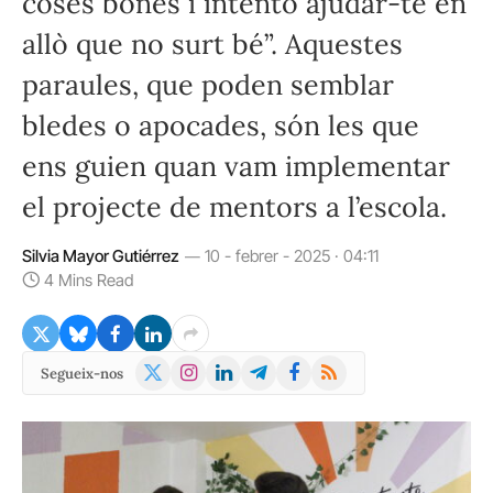
coses bones i intento ajudar-te en
allò que no surt bé”. Aquestes
paraules, que poden semblar
bledes o apocades, són les que
ens guien quan vam implementar
el projecte de mentors a l’escola.
Silvia Mayor Gutiérrez
10 - febrer - 2025 · 04:11
4 Mins Read
X
Instagram
LinkedIn
Telegram
Facebook
RSS
Segueix-nos
(Twitter)