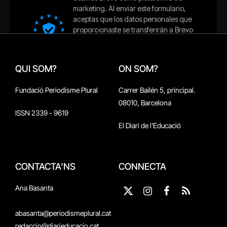
QUI SOM?
ON SOM?
Fundació Periodisme Plural
Carrer Bailén 5, principal.
08010, Barcelona
ISSN 2339 - 9619
El Diari de l'Educació
CONTACTA'NS
CONNECTA
Ana Basanta
X
Instagram
Facebook
RSS
(Twitter)
abasanta@periodismeplural.cat
redaccio@diarieducacio.cat