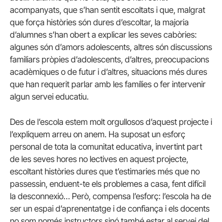
acompanyats, que s’han sentit escoltats i que, malgrat
que força històries són dures d’escoltar, la majoria
d’alumnes s’han obert a explicar les seves cabòries:
algunes són d’amors adolescents, altres són discussions
familiars pròpies d’adolescents, d’altres, preocupacions
acadèmiques o de futur i d’altres, situacions més dures
que han requerit parlar amb les famílies o fer intervenir
algun servei educatiu.
Des de l’escola estem molt orgullosos d’aquest projecte i
l’expliquem arreu on anem. Ha suposat un esforç
personal de tota la comunitat educativa, invertint part
de les seves hores no lectives en aquest projecte,
escoltant històries dures que t’estimaries més que no
passessin, enduent-te els problemes a casa, fent difícil
la desconnexió… Però, compensa l’esforç: l’escola ha de
ser un espai d’aprenentatge i de confiança i els docents
no som només instructors sinó també estar al servei del