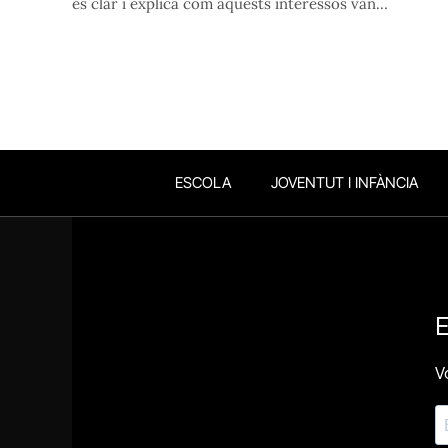
és clar i explica com aquests interessos van…
ESCOLA
JOVENTUT I INFÀNCIA