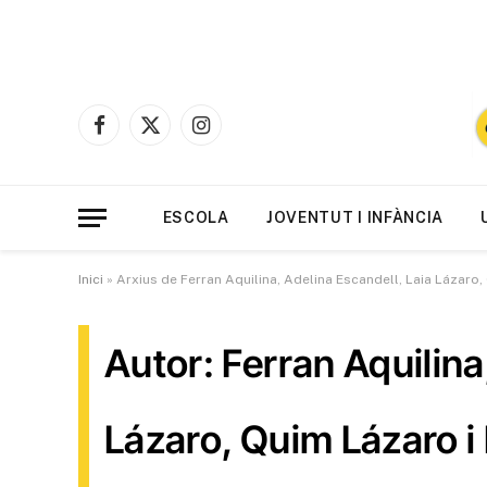
Facebook
X
Instagram
(Twitter)
ESCOLA
JOVENTUT I INFÀNCIA
Inici
»
Arxius de Ferran Aquilina, Adelina Escandell, Laia Lázaro
Autor: Ferran Aquilina
Lázaro, Quim Lázaro i