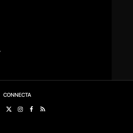
CONNECTA
X
Instagram
Facebook
RSS
(Twitter)