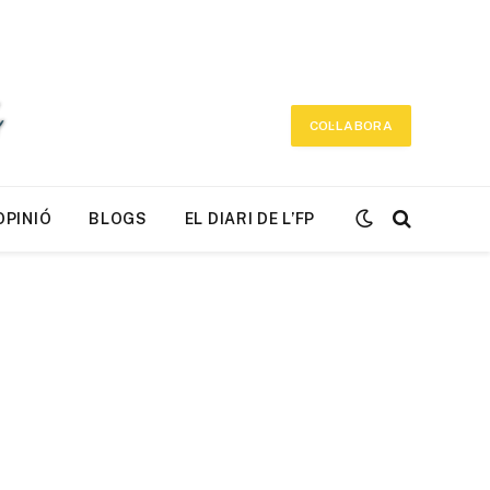
COL·LABORA
OPINIÓ
BLOGS
EL DIARI DE L’FP