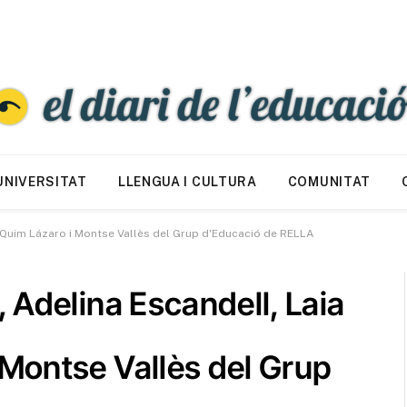
UNIVERSITAT
LLENGUA I CULTURA
COMUNITAT
, Quim Lázaro i Montse Vallès del Grup d'Educació de RELLA
, Adelina Escandell, Laia
 Montse Vallès del Grup