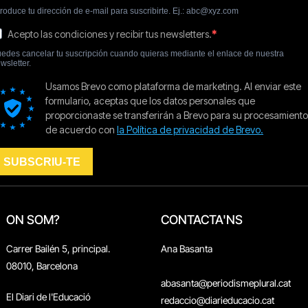
ON SOM?
CONTACTA'NS
Carrer Bailén 5, principal.
Ana Basanta
08010, Barcelona
abasanta@periodismeplural.cat
El Diari de l'Educació
redaccio@diarieducacio.cat