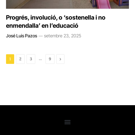
Progrés, involució, o ‘sostenella i no
enmendalla’ en l’educació
José Luis Pazos
setembre 23, 2025
…
Next
1
2
3
9