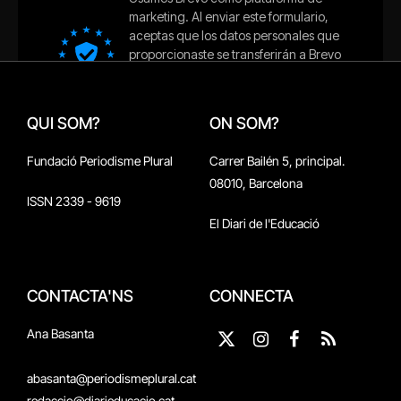
QUI SOM?
ON SOM?
Fundació Periodisme Plural
Carrer Bailén 5, principal.
08010, Barcelona
ISSN 2339 - 9619
El Diari de l'Educació
CONTACTA'NS
CONNECTA
Ana Basanta
X
Instagram
Facebook
RSS
(Twitter)
abasanta@periodismeplural.cat
redaccio@diarieducacio.cat