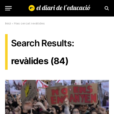
Inici
»
Has cercat revàlides
Search Results:
revàlides (84)