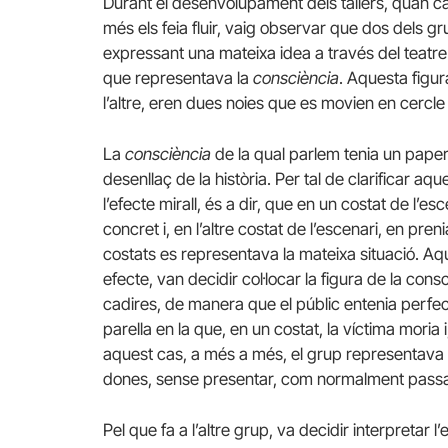
Durant el desenvolupament dels tallers, quan c
més els feia fluir, vaig observar que dos dels 
expressant una mateixa idea a través del teatre
que representava la
consciència
. Aquesta figur
l’altre, eren dues noies que es movien en cercle
La
consciència
de la qual parlem tenia un paper
desenllaç de la història. Per tal de clarificar aqu
l’efecte mirall, és a dir, que en un costat de l’es
concret i, en l’altre costat de l’escenari, en pr
costats es representava la mateixa situació. 
efecte, van decidir col·locar la figura de la consc
cadires, de manera que el públic entenia perfec
parella en la que, en un costat, la víctima moria i
aquest cas, a més a més, el grup representava l
dones, sense presentar, com normalment passa,
Pel que fa a l’altre grup, va decidir interpretar l’