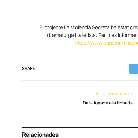
_________________
El projecte La Violència Secreta ha estat crea
dramaturga i tallerista. Per més informac
https://www.annamartinezno
SHARE.
PREVIOUS ARTICLE
De la topada a la trobada
Relacionades