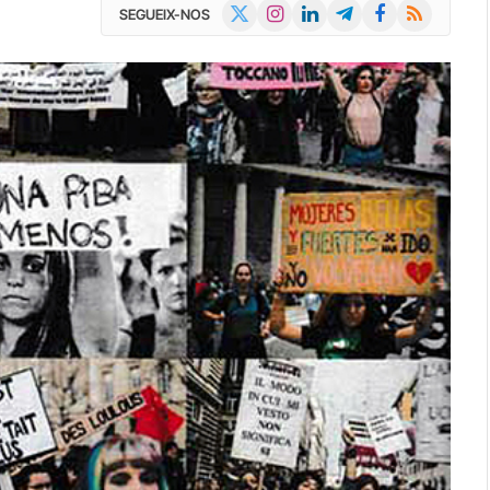
X
Instagram
LinkedIn
Telegram
Facebook
RSS
SEGUEIX-NOS
(Twitter)