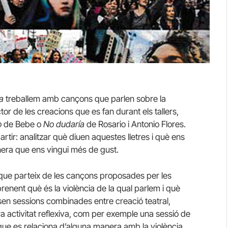
a
treballem amb cançons que parlen sobre la
or de les creacions que es fan durant els tallers,
o
de Bebe o
No dudaría
de Rosario i Antonio Flores.
tir: analitzar què diuen aquestes lletres i què ens
nera que ens vingui més de gust.
e que parteix de les cançons proposades per les
prenent què és la violència de la qual parlem i què
posen sessions combinades entre creació teatral,
a activitat reflexiva, com per exemple una sessió de
que es relaciona d’alguna manera amb la violència