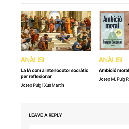
ANÀLISI
ANÀLISI
La IA com a interlocutor socràtic
Ambició mora
per reflexionar
Josep M. Puig R
Josep Puig i Xus Martín
LEAVE A REPLY