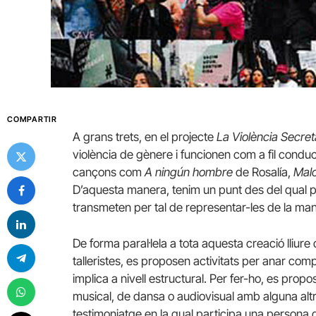
COMPARTIR
A grans trets, en el projecte
La Violència Secret
violència de gènere i funcionen com a fil conduct
cançons com
A ningún hombre
de Rosalía,
Mal
D’aquesta manera, tenim un punt des del qual par
transmeten per tal de representar-les de la ma
De forma paral·lela a tota aquesta creació lliur
talleristes, es proposen activitats per anar com
implica a nivell estructural. Per fer-ho, es pro
musical, de dansa o audiovisual amb alguna altr
testimoniatge en la qual participa una persona 