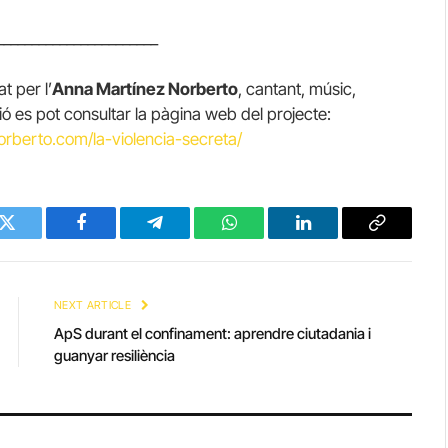
_______________________
t per l’
Anna Martínez Norberto
, cantant, músic,
ió es pot consultar la pàgina web del projecte:
rberto.com/la-violencia-secreta/
Twitter
Facebook
Telegram
WhatsApp
LinkedIn
Copy
Link
NEXT ARTICLE
ApS durant el confinament: aprendre ciutadania i
guanyar resiliència