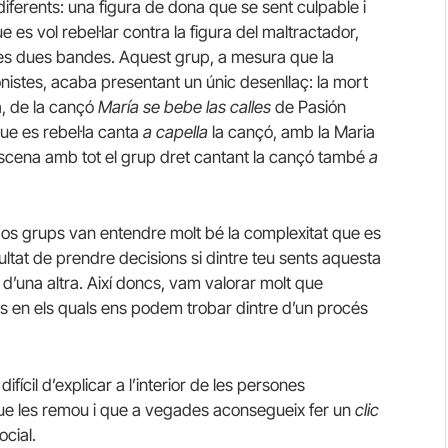
iferents: una figura de dona que se sent culpable i
e es vol rebel·lar contra la figura del maltractador,
les dues bandes. Aquest grup, a mesura que la
onistes, acaba presentant un únic desenllaç: la mort
a, de la cançó
María se bebe las calles
de Pasión
ue es rebel·la canta
a capella
la cançó, amb la Maria
l’escena amb tot el grup dret cantant la cançó també
a
os grups van entendre molt bé la complexitat que es
icultat de prendre decisions si dintre teu sents aquesta
d’una altra. Així doncs, vam valorar molt que
les en els quals ens podem trobar dintre d’un procés
ifícil d’explicar a l’interior de les persones
que les remou i que a vegades aconsegueix fer un
clic
ocial.