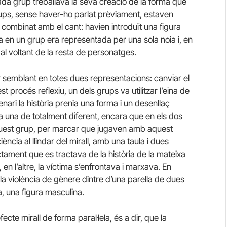
ada grup treballava la seva creació de la forma que
grups, sense haver-ho parlat prèviament, estaven
 combinat amb el cant: havien introduït una figura
a en un grup era representada per una sola noia i, en
 al voltant de la resta de personatges.
 semblant en totes dues representacions: canviar el
est procés reflexiu, un dels grups va utilitzar l’eina de
cenari la història prenia una forma i un desenllaç
enia una de totalment diferent, encara que en els dos
Aquest grup, per marcar que jugaven amb aquest
iència al llindar del mirall, amb una taula i dues
tament que es tractava de la història de la mateixa
, en l’altre, la víctima s’enfrontava i marxava. En
a violència de gènere dintre d’una parella de dues
 una figura masculina.
efecte mirall de forma paral·lela, és a dir, que la