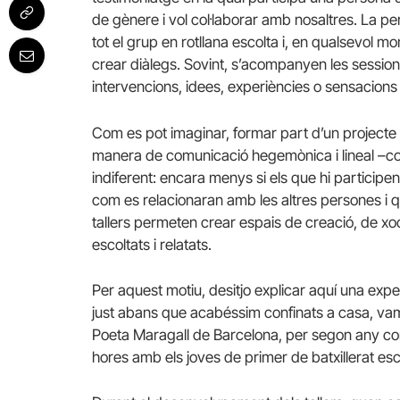
de gènere i vol col·laborar amb nosaltres. La p
tot el grup en rotllana escolta i, en qualsevol m
crear diàlegs. Sovint, s’acompanyen les session
intervencions, idees, experiències o sensacions qu
Com es pot imaginar, formar part d’un projecte 
manera de comunicació hegemònica i lineal –com
indiferent: encara menys si els que hi particip
com es relacionaran amb les altres persones i qu
tallers permeten crear espais de creació, de xo
escoltats i relatats.
Per aquest motiu, desitjo explicar aquí una expe
just abans que acabéssim confinats a casa, vam te
Poeta Maragall de Barcelona, per segon any con
hores amb els joves de primer de batxillerat esc