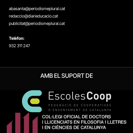
(Twitter)
abasanta@periodismeplural.cat
redaccio@diarieducacio.cat
publicitat@periodismeplural.cat
Telèfon:
932 311 247
AMB EL SUPORT DE