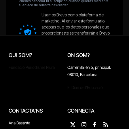
QUI SOM?
ON SOM?
Fundació Periodisme Plural
Carrer Bailén 5, principal.
08010, Barcelona
El Diari de l'Educació
CONTACTA'NS
CONNECTA
Ana Basanta
X
Instagram
Facebook
RSS