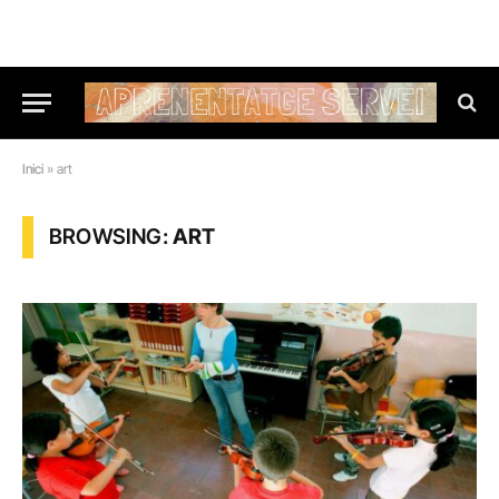
Inici
»
art
BROWSING:
ART