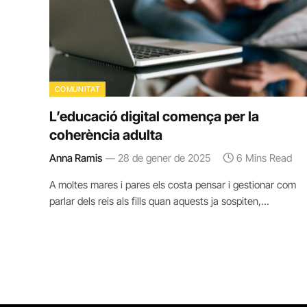
COMUNITAT
L’educació digital comença per la
coherència adulta
Anna Ramis
28 de gener de 2025
6 Mins Read
A moltes mares i pares els costa pensar i gestionar com
parlar dels reis als fills quan aquests ja sospiten,…