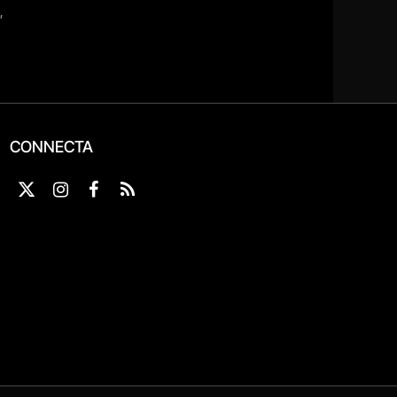
CONNECTA
X
Instagram
Facebook
RSS
(Twitter)