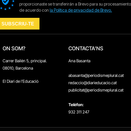
ON SOM?
CONTACTA'NS
Carrer Bailén 5, principal.
Ana Basanta
08010, Barcelona
abasanta@periodismeplural.cat
El Diari de l'Educació
redaccio@diarieducacio.cat
publicitat@periodismeplural.cat
Telèfon:
932 311 247