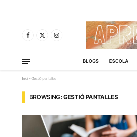
Facebook
X
Instagram
(Twitter)
BLOGS
ESCOLA
Inici
»
Gestió pantalles
BROWSING:
GESTIÓ PANTALLES