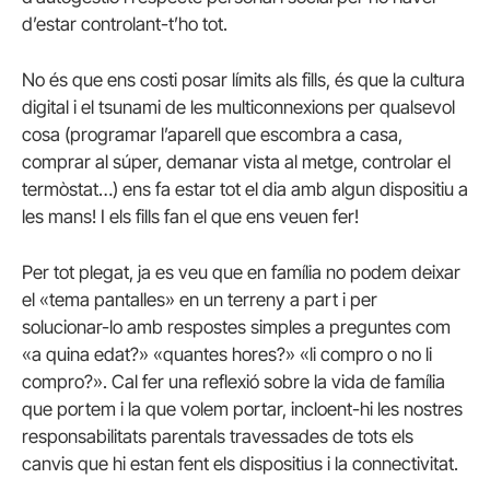
d’estar controlant-t’ho tot.
No és que ens costi posar límits als fills, és que la cultura
digital i el tsunami de les multiconnexions per qualsevol
cosa (programar l’aparell que escombra a casa,
comprar al súper, demanar vista al metge, controlar el
termòstat…) ens fa estar tot el dia amb algun dispositiu a
les mans! I els fills fan el que ens veuen fer!
Per tot plegat, ja es veu que en família no podem deixar
el «tema pantalles» en un terreny a part i per
solucionar-lo amb respostes simples a preguntes com
«a quina edat?» «quantes hores?» «li compro o no li
compro?». Cal fer una reflexió sobre la vida de família
que portem i la que volem portar, incloent-hi les nostres
responsabilitats parentals travessades de tots els
canvis que hi estan fent els dispositius i la connectivitat.