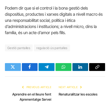
Podem dir que si el control i la bona gestió dels
dispositius, productes i xarxes digitals a nivell macro és
una responsabilitat social, política i ètica
d’administracions i institucions; a nivell micro, dins la
família, és un acte d’amor pels fills.
Gestió pantalles
regulació ús pantalles
Twitter
Facebook
Telegram
WhatsApp
LinkedIn
Copy
Link
PREVIOUS ARTICLE
NEXT ARTICLE
Aprendre en el lleure fent
Renaturalitzar les escoles
Aprenentatge Servei