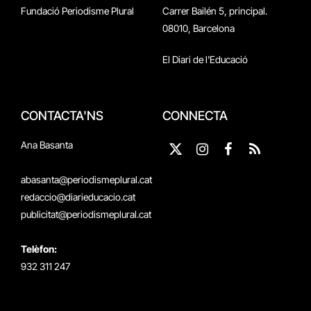
Fundació Periodisme Plural
Carrer Bailén 5, principal.
08010, Barcelona
El Diari de l'Educació
CONTACTA'NS
CONNECTA
Ana Basanta
X
Instagram
Facebook
RSS
(Twitter)
abasanta@periodismeplural.cat
redaccio@diarieducacio.cat
publicitat@periodismeplural.cat
Telèfon:
932 311 247