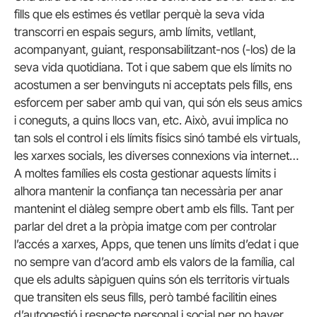
fills que els estimes és vetllar perquè la seva vida
transcorri en espais segurs, amb límits, vetllant,
acompanyant, guiant, responsabilitzant-nos (-los) de la
seva vida quotidiana. Tot i que sabem que els límits no
acostumen a ser benvinguts ni acceptats pels fills, ens
esforcem per saber amb qui van, qui són els seus amics
i coneguts, a quins llocs van, etc. Això, avui implica no
tan sols el control i els límits físics sinó també els virtuals,
les xarxes socials, les diverses connexions via internet…
A moltes famílies els costa gestionar aquests límits i
alhora mantenir la confiança tan necessària per anar
mantenint el diàleg sempre obert amb els fills. Tant per
parlar del dret a la pròpia imatge com per controlar
l’accés a xarxes, Apps, que tenen uns límits d’edat i que
no sempre van d’acord amb els valors de la família, cal
que els adults sàpiguen quins són els territoris virtuals
que transiten els seus fills, però també facilitin eines
d’autogestió i respecte personal i social per no haver