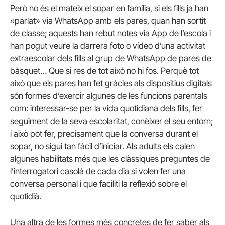
Però no és el mateix el sopar en família, si els fills ja han
«parlat» via WhatsApp amb els pares, quan han sortit
de classe; aquests han rebut notes via App de l’escola i
han pogut veure la darrera foto o vídeo d’una activitat
extraescolar dels fills al grup de WhatsApp de pares de
bàsquet… Que si res de tot això no hi fos. Perquè tot
això que els pares han fet gràcies als dispositius digitals
són formes d’exercir algunes de les funcions parentals
com: interessar-se per la vida quotidiana dels fills, fer
seguiment de la seva escolaritat, conèixer el seu entorn;
i això pot fer, precisament que la conversa durant el
sopar, no sigui tan fàcil d’iniciar. Als adults els calen
algunes habilitats més que les clàssiques preguntes de
l’interrogatori casolà de cada dia si volen fer una
conversa personal i que faciliti la reflexió sobre el
quotidià.
Una altra de les formes més concretes de fer saber als