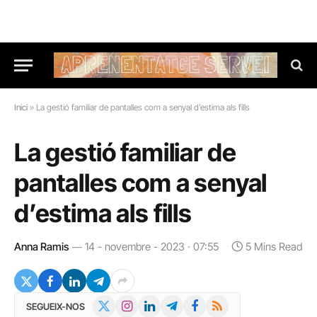
Inici
»
La gestió familiar de pantalles com a senyal d’estima als fills
La gestió familiar de
pantalles com a senyal
d’estima als fills
Anna Ramis
14 - novembre - 2023 · 07:55
5 Mins Read
X
Instagram
LinkedIn
Telegram
Facebook
RSS
SEGUEIX-NOS
(Twitter)