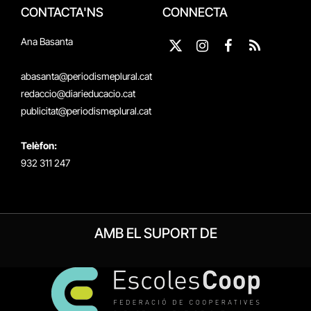
CONTACTA'NS
CONNECTA
Ana Basanta
X
Instagram
Facebook
RSS
(Twitter)
abasanta@periodismeplural.cat
redaccio@diarieducacio.cat
publicitat@periodismeplural.cat
Telèfon:
932 311 247
AMB EL SUPORT DE