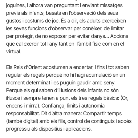
joguines, i alhora van preguntant i enviant missatges
previs als infants, basats en l’observació dels seus
gustos i costums de joc. És a dir, els adults exerceixen
les seves funcions d’observar per conèixer, de limitar
per protegir, de no exposar per evitar danys… Accions
que cal exercir tot l’any tant en l’àmbit físic com en el
virtual.
Els Reis d’Orient acostumen a encertar, i fins i tot saben
regular els regals perquè no hi hagi acumulació en un
moment determinat i es puguin gaudir amb seny.
Perquè els qui saben d’il·lusions dels infants no són
il·lusos i sempre tenen a punt els tres regals bàsics: (Or,
encens i mirra). Confiança, límits i autonomia-
responsabilitat. Dit d’altra manera: Compartir temps
(també digital) amb els fills, control de continguts i accés
progressiu als dispositius i aplicacions.