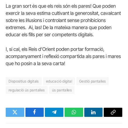
La gran sort és que els reis són els pares! Que poden
exercir la seva estima cultivant la generositat, cavalcant
sobre les il·lusions i controlant sense prohibicions
extremes. Ai, las! De la mateixa manera que poden
educar els fills per ser competents digitals.
I, si cal, els Reis d’Orient poden portar formació,
acompanyament i reflexió compartida als pares i mares
que ho posin a la seva carta!
Dispositius digitals
educació digital
Gestió pantalles
regulació ús pantalles
ús pantalles
Twitter
Facebook
Telegram
WhatsApp
LinkedIn
Copy
Link