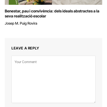
Benestar, pau i convivència: dels ideals abstractes a la
seva realització escolar
Josep M. Puig Rovira
LEAVE A REPLY