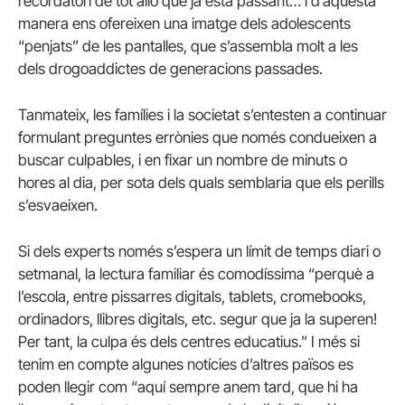
recordatori de tot allò que ja està passant… i d’aquesta
manera ens ofereixen una imatge dels adolescents
“penjats” de les pantalles, que s’assembla molt a les
dels drogoaddictes de generacions passades.
Tanmateix, les famílies i la societat s’entesten a continuar
formulant preguntes errònies que només condueixen a
buscar culpables, i en fixar un nombre de minuts o
hores al dia, per sota dels quals semblaria que els perills
s’esvaeixen.
Si dels experts només s’espera un límit de temps diari o
setmanal, la lectura familiar és comodíssima “perquè a
l’escola, entre pissarres digitals, tablets, cromebooks,
ordinadors, llibres digitals, etc. segur que ja la superen!
Per tant, la culpa és dels centres educatius.” I més si
tenim en compte algunes notícies d’altres països es
poden llegir com “aquí sempre anem tard, que hi ha