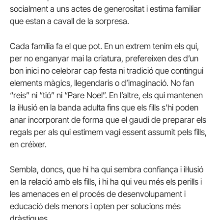
socialment a uns actes de generositat i estima familiar
que estan a cavall de la sorpresa.
Cada família fa el que pot. En un extrem tenim els qui,
per no enganyar mai la criatura, prefereixen des d’un
bon inici no celebrar cap festa ni tradició que contingui
elements màgics, llegendaris o d’imaginació. No fan
“reis” ni “tió” ni “Pare Noel”. En l’altre, els qui mantenen
la il·lusió en la banda adulta fins que els fills s’hi poden
anar incorporant de forma que el gaudi de preparar els
regals per als qui estimem vagi essent assumit pels fills,
en créixer.
Sembla, doncs, que hi ha qui sembra confiança i il·lusió
en la relació amb els fills, i hi ha qui veu més els perills i
les amenaces en el procés de desenvolupament i
educació dels menors i opten per solucions més
dràstiques.