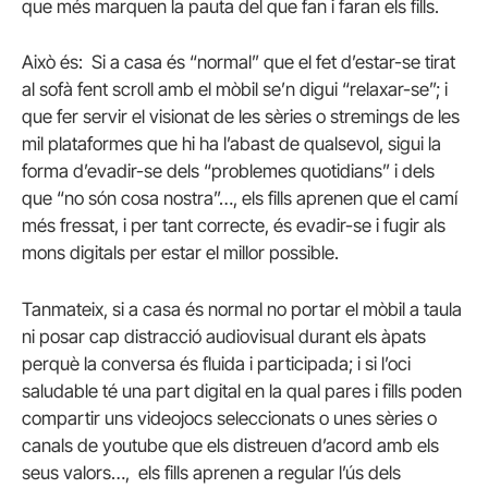
que més marquen la pauta del que fan i faran els fills.
Això és: Si a casa és “normal” que el fet d’estar-se tirat
al sofà fent scroll amb el mòbil se’n digui “relaxar-se”; i
que fer servir el visionat de les sèries o stremings de les
mil plataformes que hi ha l’abast de qualsevol, sigui la
forma d’evadir-se dels “problemes quotidians” i dels
que “no són cosa nostra”…, els fills aprenen que el camí
més fressat, i per tant correcte, és evadir-se i fugir als
mons digitals per estar el millor possible.
Tanmateix, si a casa és normal no portar el mòbil a taula
ni posar cap distracció audiovisual durant els àpats
perquè la conversa és fluida i participada; i si l’oci
saludable té una part digital en la qual pares i fills poden
compartir uns videojocs seleccionats o unes sèries o
canals de youtube que els distreuen d’acord amb els
seus valors…, els fills aprenen a regular l’ús dels