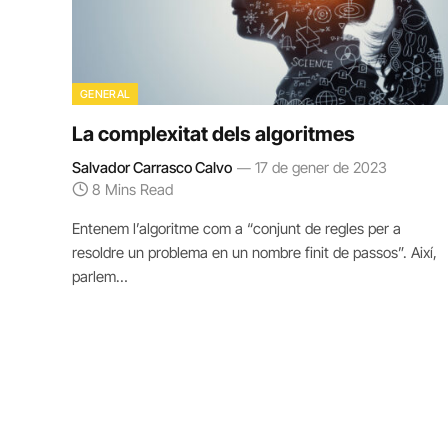
GENERAL
La complexitat dels algoritmes
Salvador Carrasco Calvo
17 de gener de 2023
8 Mins Read
Entenem l’algoritme com a “conjunt de regles per a
resoldre un problema en un nombre finit de passos”. Així,
parlem…