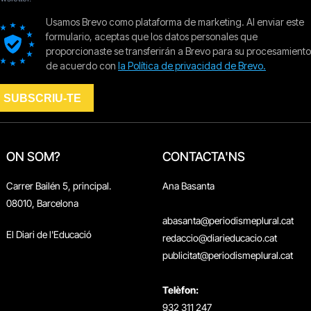
ON SOM?
CONTACTA'NS
Carrer Bailén 5, principal.
Ana Basanta
08010, Barcelona
abasanta@periodismeplural.cat
El Diari de l'Educació
redaccio@diarieducacio.cat
publicitat@periodismeplural.cat
Telèfon:
932 311 247