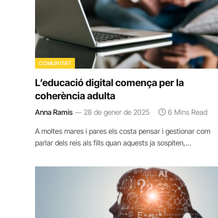
COMUNITAT
L’educació digital comença per la
coherència adulta
Anna Ramis
28 de gener de 2025
6 Mins Read
A moltes mares i pares els costa pensar i gestionar com
parlar dels reis als fills quan aquests ja sospiten,…