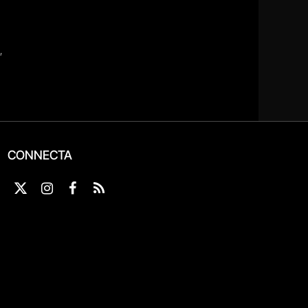
CONNECTA
X
Instagram
Facebook
RSS
(Twitter)