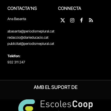
CONTACTA'NS
CONNECTA
Ana Basanta
X
Instagram
Facebook
RSS
(Twitter)
abasanta@periodismeplural.cat
redaccio@diarieducacio.cat
publicitat@periodismeplural.cat
Telèfon:
932 311 247
AMB EL SUPORT DE