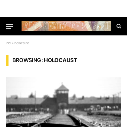
Inici
»
holocaust
BROWSING:
HOLOCAUST