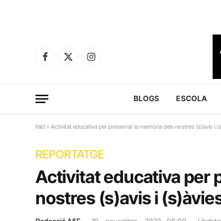
Facebook
X
Instagram
(Twitter)
BLOGS
ESCOLA
Inici
»
Activitat educativa per preservar la memòria dels nostres (s)avis i (
REPORTATGE
Activitat educativa per
nostres (s)avis i (s)àvie