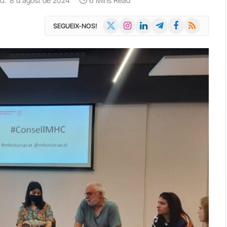
d:
8 d'agost de 2024
6 Mins Read
X
Instagram
LinkedIn
Telegram
Facebook
RSS
SEGUEIX-NOS!
(Twitter)