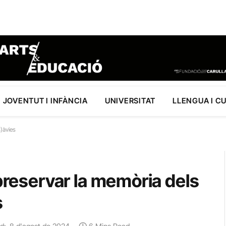
JOVENTUT I INFÀNCIA
UNIVERSITAT
LLENGUA I C
s)àvies
 preservar la memòria dels
s