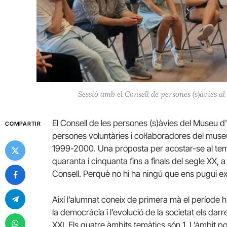
Sessió amb el Consell de persones (s)àvies 
El Consell de les persones (
s)àvies
del Museu d’
COMPARTIR
persones voluntàries i col·laboradores del museu, 
1999-2000. Una proposta per acostar-se al temp
quaranta i cinquanta fins a finals del segle XX,
Consell. Perquè no hi ha ningú que ens pugui expl
Així l’alumnat coneix de primera mà el període hi
la democràcia i l’evolució de la societat els dar
XXI. Els quatre àmbits temàtics són 1. L’àmbit polít