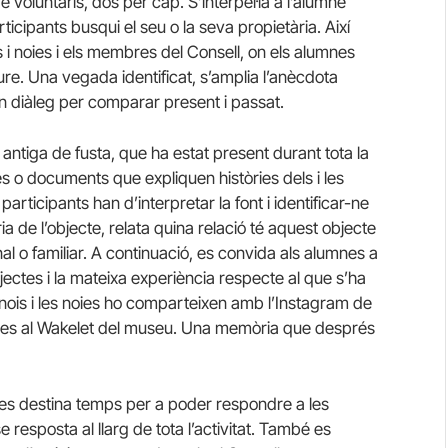
 voluntaris, dos per cap. S’interpel·la a l’alumne
cipants busqui el seu o la seva propietària. Així
is i noies i els membres del Consell, on els alumnes
iure. Una vegada identificat, s’amplia l’anècdota
 un diàleg per comparar present i passat.
 antiga de fusta, que ha estat present durant tota la
tes o documents que expliquen històries dels i les
 participants han d’interpretar la font i identificar-ne
ia de l’objecte, relata quina relació té aquest objecte
l o familiar. A continuació, es convida als alumnes a
jectes i la mateixa experiència respecte al que s’ha
nois i les noies ho comparteixen amb l’Instagram de
es al
Wakelet
del museu. Una memòria que després
ió, es destina temps per a poder respondre a les
esposta al llarg de tota l’activitat. També es