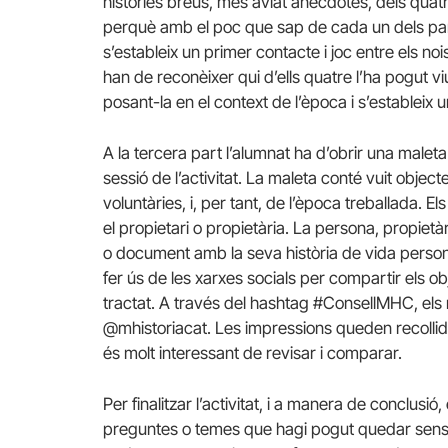
històries breus, més aviat anècdotes, dels quatre
perquè amb el poc que sap de cada un dels parti
s’estableix un primer contacte i joc entre els no
han de reconèixer qui d’ells quatre l’ha pogut v
posant-la en el context de l’època i s’estableix
A la tercera part l’alumnat ha d’obrir una maleta
sessió de l’activitat. La maleta conté vuit objec
voluntàries, i, per tant, de l’època treballada. Els
el propietari o propietària. La persona, propietàr
o document amb la seva història de vida persona
fer ús de les xarxes socials per compartir els ob
tractat. A través del hashtag #ConsellMHC, els 
@mhistoriacat. Les impressions queden recollid
és molt interessant de revisar i comparar.
Per finalitzar l’activitat, i a manera de conclus
preguntes o temes que hagi pogut quedar sense r