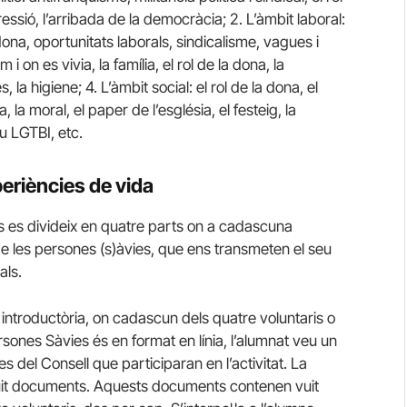
ressió, l’arribada de la democràcia; 2. L’àmbit laboral:
 dona, oportunitats laborals, sindicalisme, vagues i
i on es vivia, la família, el rol de la dona, la
, la higiene; 4. L’àmbit social: el rol de la dona, el
la, la moral, el paper de l’església, el festeig, la
iu LGTBI, etc.
eriències de vida
s
es divideix en quatre parts on a cadascuna
e les persones (
s)àvies
, que ens transmeten el seu
als.
ó introductòria, on cadascun dels quatre voluntaris o
rsones Sàvies és en format en línia, l’alumnat veu un
 del Consell que participaran en l’activitat. La
vuit documents. Aquests documents contenen vuit