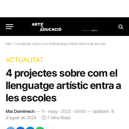
Inici
»
4 projectes sobre com el llenguatge artístic entra a les escoles
ACTUALITAT
4 projectes sobre com el
llenguatge artístic entra a
les escoles
Mar Domènech
11 - maig - 2023 · 04:00
Updated:
8
d'agost de 2024
7 Mins Read