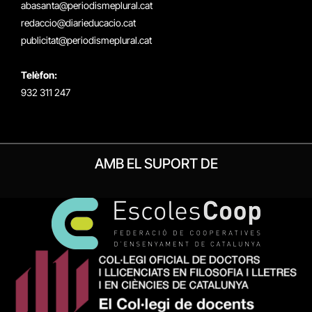
abasanta@periodismeplural.cat
redaccio@diarieducacio.cat
publicitat@periodismeplural.cat
Telèfon:
932 311 247
AMB EL SUPORT DE