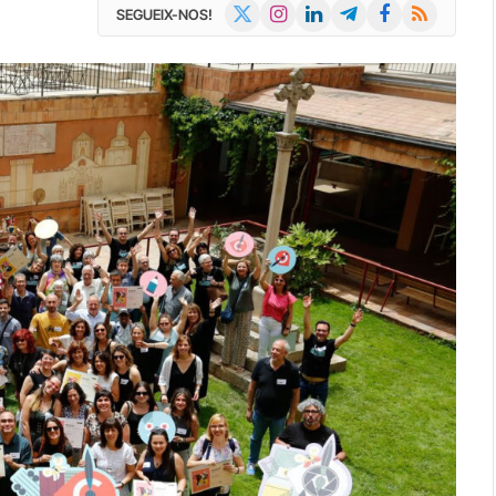
X
Instagram
LinkedIn
Telegram
Facebook
RSS
SEGUEIX-NOS!
(Twitter)