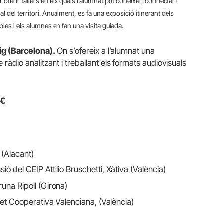
r oferir tallers en els quals l’alumnat pot conèixer, connectar i
ural del territori. Anualment, es fa una exposició itinerant dels
bles i els alumnes en fan una visita guiada.
ig (Barcelona).
On s’ofereix a l’alumnat una
àdio analitzant i treballant els formats audiovisuals
0€
 (Alacant)
ó del CEIP Attilio Bruschetti, Xàtiva (València)
runa Ripoll (Girona)
enet Cooperativa Valenciana, (València)