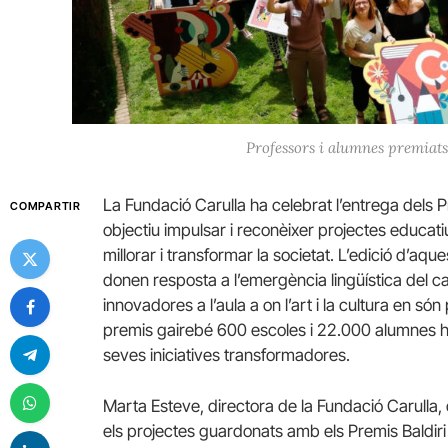
Professors i alumnes premiats 
La Fundació Carulla ha celebrat l’entrega dels 
COMPARTIR
objectiu impulsar i reconèixer projectes educatius
millorar i transformar la societat. L’edició d’aq
donen resposta a l’emergència lingüística del cat
innovadores a l’aula a on l’art i la cultura en són
premis gairebé 600 escoles i 22.000 alumnes ha
seves iniciatives transformadores.
Marta Esteve, directora de la Fundació Carulla, d
els projectes guardonats amb els Premis Baldiri