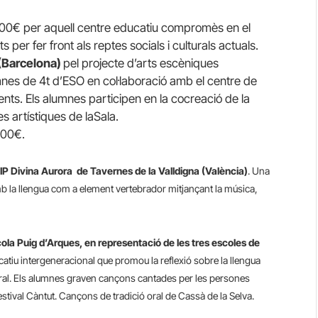
00€ per aquell centre educatiu compromès en el
ts per fer front als reptes socials i culturals actuals.
 (Barcelona)
pel projecte d’arts escèniques
lumnes de 4t d’ESO en col·laboració amb el centre de
dents. Els alumnes participen en la cocreació de la
es artístiques de laSala.
500€.
EIP Divina Aurora de Tavernes de la Valldigna (València)
. Una
amb la llengua com a element vertebrador mitjançant la música,
ola Puig d’Arques, en representació de les tres escoles de
atiu intergeneracional que promou la reflexió sobre la llengua
 oral. Els alumnes graven cançons cantades per les persones
festival Càntut. Cançons de tradició oral de Cassà de la Selva.