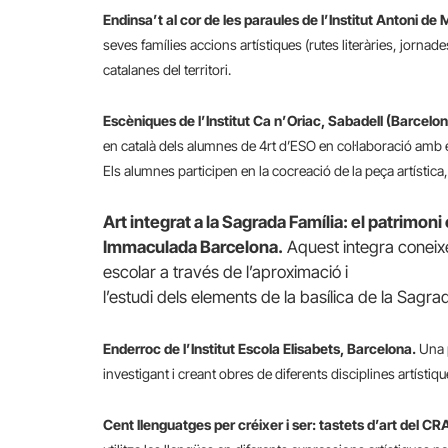
Endinsa’t al cor de les paraules de l’Institut Antoni de
seves famílies accions artístiques (rutes literàries, jornade
catalanes del territori.
Escèniques de l’Institut Ca n’Oriac, Sabadell (Barcelon
en català dels alumnes de 4rt d’ESO en col·laboració amb el
Els alumnes participen en la cocreació de la peça artística,
Art integrat a la Sagrada Família: el patrimoni
Immaculada Barcelona.
Aquest integra coneixem
escolar a través de l’aproximació i
l’estudi dels elements de la basílica de la Sagra
Enderroc de l’Institut Escola Elisabets, Barcelona.
Una p
investigant i creant obres de diferents disciplines artístique
Cent llenguatges per créixer i ser: tastets d’art del C