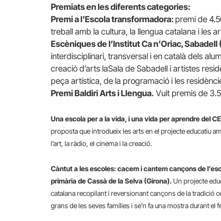
Premiats en les diferents categories:
Premi a l’Escola transformadora:
premi de 4.5
treball amb la cultura, la llengua catalana i les ar
Escèniques de l’Institut Ca n’Oriac, Sabadell
interdisciplinari, transversal i en català dels a
creació d’arts laSala de Sabadell i artistes resi
peça artística, de la programació i les residènci
Premi Baldiri Arts i Llengua.
Vuit premis de 3.
Una escola per a la vida, i una vida per aprendre del C
proposta que introdueix les arts en el projecte educatiu 
l’art, la ràdio, el cinema i la creació.
Càntut a les escoles: cacem i cantem cançons de l’esc
primària de Cassà de la Selva (Girona).
Un projecte educ
catalana recopilant i reversionant cançons de la tradició
grans de les seves famílies i se’n fa una mostra durant el 