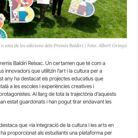
a una de les edicions dels Premis Baldiri | Foto: Albert Grinyó
Premis Baldiri Reixac. Un certamen que té com a
 innovadors que utilitzin l’art i la cultura per a
uest any ha destacat els projectes educatius que
alà a les escoles i experiències creatives i
 protagonistes. Al llarg de tota la trajectòria d’aquests
n estat guardonats i han pogut tirar endavant les
estaca que «la integració de la cultura i les arts en
 ha proporcionat als estudiants una plataforma per