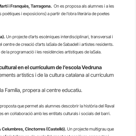
 Martí i Franquès, Tarragona.
On es proposa als alumnes i a les
s poètiques i exposicions) a partir de l’obra literària de poetes
a).
Un projecte d’arts escèniques interdisciplinari, transversal i
 centre de creació d’arts laSala de Sabadell i artistes residents.
 de la programació i les residències artístiques de laSala.
 cultural en el currículum de l’escola Vedruna
ents artístics i de la cultura catalana al currículum
da Família, propera al centre educatiu.
roposta que permet als alumnes descobrir la història del Raval
s en col·laboració amb les entitats culturals i socials del barri.
RA Celumbres, Cinctorres (Castelló).
Un projecte multigrau que