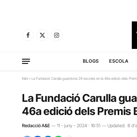
Facebook
X
Instagram
(Twitter)
BLOGS
ESCOLA
Inici
»
La Fundació Carulla guardona 29 escoles en la 46a edició dels Premi
La Fundació Carulla gua
46a edició dels Premis B
Redacció A&E
11 - juny - 2024 · 16:51
Updated:
8 d'