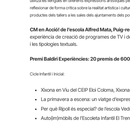
utilitza les llengües en diferents expressions artístiques pe
reflexionar de forma crítica sobre la realitat artística i cult
productes dels tallers a les sales dels ajuntaments dels po
CM en Acció! de l’escola Alfred Mata, Puig-re
experiència de creació de programes de TV i de r
i les tipologies textuals.
Premi Baldiri Experiències: 20 premis de 60
Cicle Infantil i Inicial:
Xixona en Viu del CEIP Eloi Coloma, Xixona
La primavera a escena: un viatge d’expressi
Per què Ripoll és especial? de l’escola Ved
Auto(im)mòbils de l’Escoleta Infantil El Tr