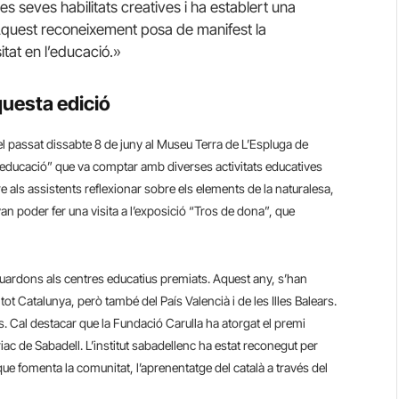
es seves habilitats creatives i ha establert una
Aquest reconeixement posa de manifest la
itat en l’educació.»
questa edició
el passat dissabte 8 de juny al Museu Terra de L’Espluga de
 i l’educació” que va comptar amb diverses activitats educatives
re als assistents reflexionar sobre els elements de la naturalesa,
 van poder fer una visita a l’exposició “Tros de dona”, que
 guardons als centres educatius premiats.
Aquest any, s’han
tot Catalunya, però també del País Valencià i de les Illes Balears.
s. Cal destacar que la Fundació Carulla ha atorgat el premi
riac de Sabadell. L’institut sabadellenc ha estat reconegut per
que fomenta la comunitat, l’aprenentatge del català a través del