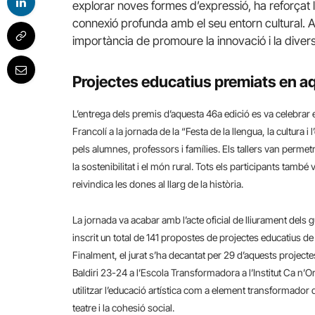
explorar noves formes d’expressió, ha reforçat l
connexió profunda amb el seu entorn cultural. 
importància de promoure la innovació i la divers
Projectes educatius premiats en a
L’entrega dels premis d’aquesta 46a edició es va celebrar 
Francolí a la jornada de la “Festa de la llengua, la cultura
pels alumnes, professors i famílies. Els tallers van permet
la sostenibilitat i el món rural. Tots els participants també
reivindica les dones al llarg de la història.
La jornada va acabar amb l’acte oficial de lliurament dels
inscrit un total de 141 propostes de projectes educatius de 
Finalment, el jurat s’ha decantat per 29 d’aquests projecte
Baldiri 23-24 a l’Escola Transformadora a l’Institut Ca n’O
utilitzar l’educació artística com a element transformador 
teatre i la cohesió social.