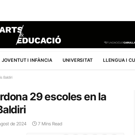
JOVENTUT I INFÀNCIA
UNIVERSITAT
LLENGUA I C
s Baldiri
rdona 29 escoles en la
aldiri
agost de 2024
7 Mins Read