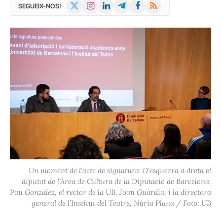
X
Instagram
LinkedIn
Telegram
Facebook
RSS
SEGUEIX-NOS!
(Twitter)
Un moment de l'acte de signatura. D'esquerra a dreta el
diputat de l’Àrea de Cultura de la Diputació de Barcelona,
Pau Gonzàlez, el rector de la UB, Joan Guàrdia, i la directora
general de l’Institut del Teatre, Núria Plana / Foto: UB