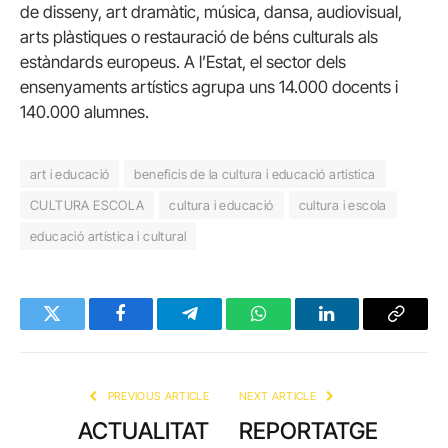
de disseny, art dramàtic, música, dansa, audiovisual,
arts plàstiques o restauració de béns culturals als
estàndards europeus. A l’Estat, el sector dels
ensenyaments artístics agrupa uns 14.000 docents i
140.000 alumnes.
art i educació
beneficis de la cultura i educació artística
CULTURA ESCOLA
cultura i educació
cultura i escola
educació artística i cultural
Twitter
Facebook
Telegram
WhatsApp
LinkedIn
Copy
Link
PREVIOUS ARTICLE
NEXT ARTICLE
ACTUALITAT
REPORTATGE