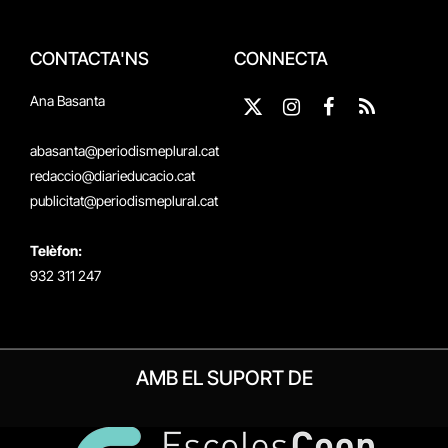
CONTACTA'NS
CONNECTA
Ana Basanta
X
Instagram
Facebook
RSS
(Twitter)
abasanta@periodismeplural.cat
redaccio@diarieducacio.cat
publicitat@periodismeplural.cat
Telèfon:
932 311 247
AMB EL SUPORT DE