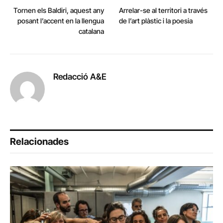
Tornen els Baldiri, aquest any
Arrelar-se al territori a través
posant l’accent en la llengua
de l’art plàstic i la poesia
catalana
Redacció A&E
Relacionades