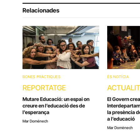
Relacionades
BONES PRÀCTIQUES
ÉS NOTÍCIA
REPORTATGE
ACTUALI
Mutare Educació: un espai on
El Govern crea
creure en l’educació des de
Interdepartam
l’esperança
la presència de
a l’educació
Mar Domènech
Mar Domènech