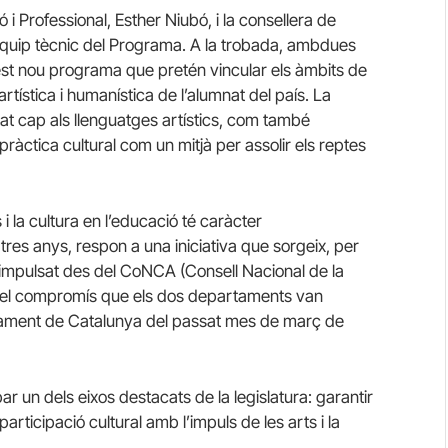
 i Professional, Esther Niubó, i la consellera de
equip tècnic del Programa. A la trobada, ambdues
st nou programa que pretén vincular els àmbits de
rtística i humanística de l’alumnat del país. La
litat cap als llenguatges artístics, com també
ràctica cultural com un mitjà per assolir els reptes
i la cultura en l’educació té caràcter
tres anys, respon a una iniciativa que sorgeix, per
 impulsat des del CoNCA (Consell Nacional de la
itza el compromís que els dos departaments van
rlament de Catalunya del passat mes de març de
 un dels eixos destacats de la legislatura: garantir
la participació cultural amb l’impuls de les arts i la