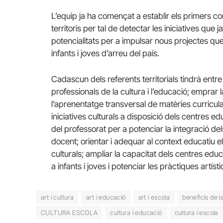
L’equip ja ha començat a establir els primers c
territoris per tal de detectar les iniciatives que 
potencialitats per a impulsar nous projectes que 
infants i joves d’arreu del país.
Cadascun dels referents territorials tindrà entre d
professionals de la cultura i l’educació; emprar l
l’aprenentatge transversal de matèries curricul
iniciatives culturals a disposició dels centres 
del professorat per a potenciar la integració del
docent; orientar i adequar al context educatiu 
culturals; ampliar la capacitat dels centres edu
a infants i joves i potenciar les pràctiques artísti
art i cultura
art i educació
art i escola
beneficis de l
CULTURA ESCOLA
cultura i educació
cultura i escola