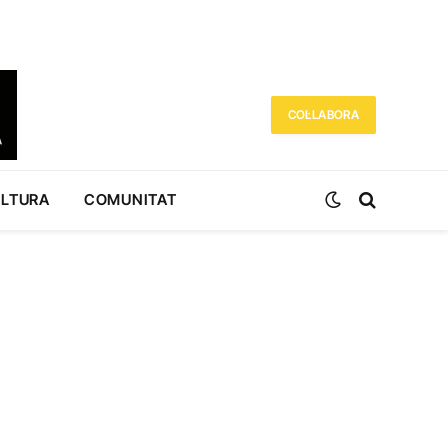
COL·LABORA
ULTURA
COMUNITAT