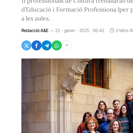
11 professionals de Cultura treballaran d
d’Educació i Formació Professiona lper 
a les aules.
Redacció A&E
22 - gener - 2025 · 06:42
3 Mins R