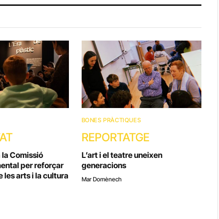
BONES PRÀCTIQUES
TAT
REPORTATGE
 la Comissió
L’art i el teatre uneixen
ental per reforçar
generacions
 les arts i la cultura
Mar Domènech