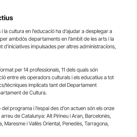
ctius
 i la cultura en l’educació ha d’ajudar a desplegar a
es per ambdós departaments en l’àmbit de les arts i la
t d’iniciatives impulsades per altres administracions,
rmat per 14 professionals, 11 dels quals són
ció entre els operadors culturals i els educatius a tot
ics/tècniques implicats tant del Departament
partament de Cultura.
ip del programa i l’espai des d’on actuen són els onze
arreu de Catalunya: Alt Pirineu i Aran, Barcelonès,
da, Maresme i Vallès Oriental, Penedès, Tarragona,