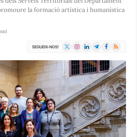
es dels Serveis Territorials del Departament
promoure la formació artística i humanística
ead
X
Instagram
LinkedIn
Telegram
Facebook
RSS
SEGUEIX-NOS!
(Twitter)