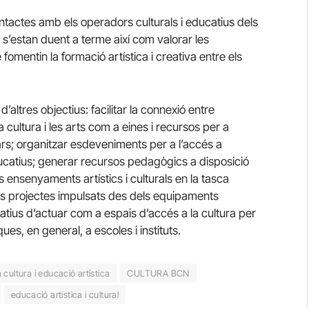
ontactes amb els operadors culturals i educatius dels
ja s’estan duent a terme així com valorar les
fomentin la formació artística i creativa entre els
’altres objectius: facilitar la connexió entre
a cultura i les arts com a eines i recursos per a
ars; organitzar esdeveniments per a l’accés a
educatius; generar recursos pedagògics a disposició
s ensenyaments artístics i culturals en la tasca
els projectes impulsats des dels equipaments
catius d’actuar com a espais d’accés a la cultura per
ques, en general, a escoles i instituts.
a cultura i educació artística
CULTURA BCN
educació artística i cultural