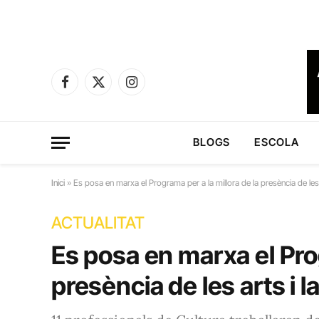
Facebook
X
Instagram
(Twitter)
BLOGS
ESCOLA
Inici
»
Es posa en marxa el Programa per a la millora de la presència de les a
ACTUALITAT
Es posa en marxa el Prog
presència de les arts i l