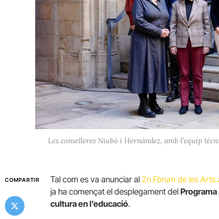
Les conselleres Niubó i Hernández, amb l’equip tècnic
Tal com es va anunciar al
2n Fòrum de les Arts 
COMPARTIR
ja ha començat el desplegament del
Programa pe
cultura en l’educació
.