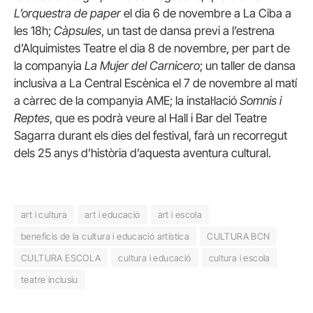
L’orquestra de paper
el dia 6 de novembre a La Ciba a
les 18h;
Càpsules
, un tast de dansa previ a l’estrena
d’Alquimistes Teatre el dia 8 de novembre, per part de
la companyia
La Mujer del Carnicero
; un taller de dansa
inclusiva a La Central Escènica el 7 de novembre al matí
a càrrec de la companyia AME; la instal·lació
Somnis i
Reptes
, que es podrà veure al Hall i Bar del Teatre
Sagarra durant els dies del festival, farà un recorregut
dels 25 anys d’història d’aquesta aventura cultural.
art i cultura
art i educació
art i escola
beneficis de la cultura i educació artística
CULTURA BCN
CULTURA ESCOLA
cultura i educació
cultura i escola
teatre inclusiu