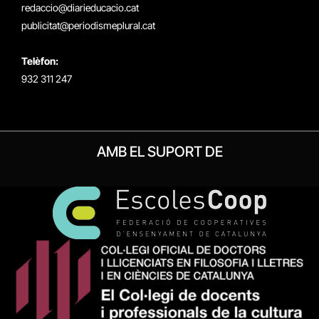
redaccio@diarieducacio.cat
publicitat@periodismeplural.cat
Telèfon:
932 311 247
AMB EL SUPORT DE