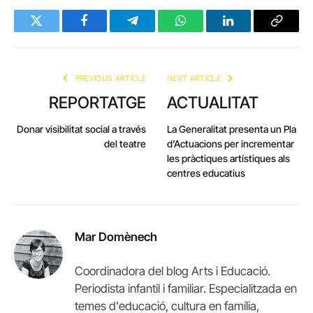
Twitter
Facebook
Telegram
WhatsApp
LinkedIn
Copy
Link
PREVIOUS ARTICLE
NEXT ARTICLE
REPORTATGE
ACTUALITAT
Donar visibilitat social a través
La Generalitat presenta un Pla
del teatre
d’Actuacions per incrementar
les pràctiques artístiques als
centres educatius
Mar Domènech
Coordinadora del blog Arts i Educació.
Periodista infantil i familiar. Especialitzada en
temes d'educació, cultura en família,