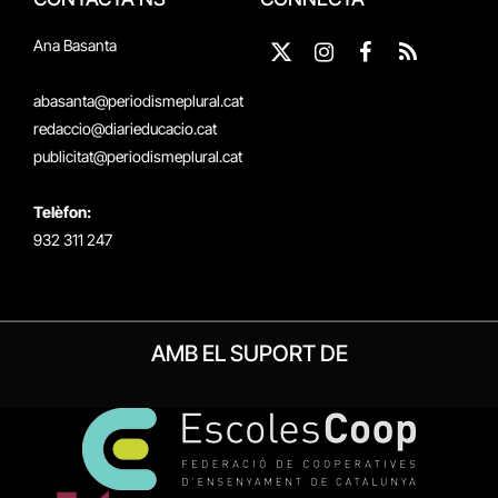
Ana Basanta
X
Instagram
Facebook
RSS
(Twitter)
abasanta@periodismeplural.cat
redaccio@diarieducacio.cat
publicitat@periodismeplural.cat
Telèfon:
932 311 247
AMB EL SUPORT DE