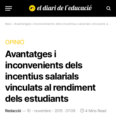
Inici
»
Avantatges i inconvenients dels incentius salarials vinculats al rendiment dels estudiants
OPINIÓ
Avantatges i
inconvenients dels
incentius salarials
vinculats al rendiment
dels estudiants
Redacció
10 - novembre - 2015 · 07:09
4 Mins Read