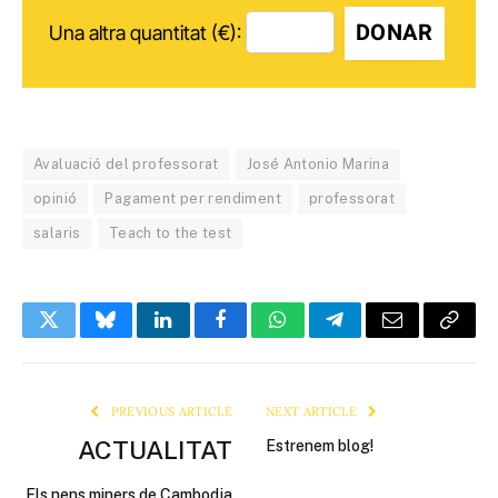
DONAR
Una altra quantitat (€):
Avaluació del professorat
José Antonio Marina
opinió
Pagament per rendiment
professorat
salaris
Teach to the test
Twitter
Bluesky
LinkedIn
Facebook
WhatsApp
Telegram
Email
Copy
Link
PREVIOUS ARTICLE
NEXT ARTICLE
ACTUALITAT
Estrenem blog!
Els nens miners de Cambodja