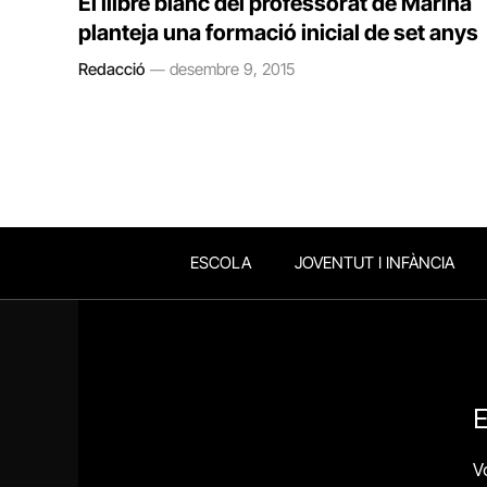
El llibre blanc del professorat de Marina
planteja una formació inicial de set anys
Redacció
desembre 9, 2015
ESCOLA
JOVENTUT I INFÀNCIA