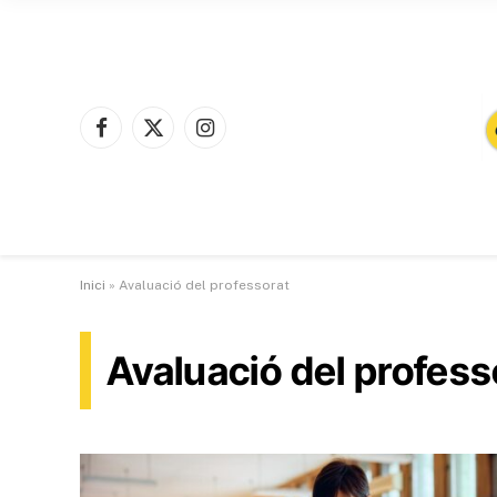
Facebook
X
Instagram
(Twitter)
Inici
»
Avaluació del professorat
Avaluació del profess