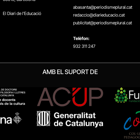
abasanta@periodismeplural.cat
El Diari de l'Educació
redaccio@diarieducacio.cat
publicitat@periodismeplural.cat
Telèfon:
932 311 247
AMB EL SUPORT DE