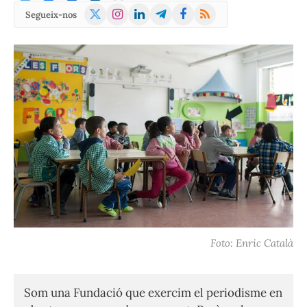
X
Instagram
LinkedIn
Telegram
Facebook
RSS
Segueix-nos
(Twitter)
Foto: Enric Català
Som una Fundació que exercim el periodisme en