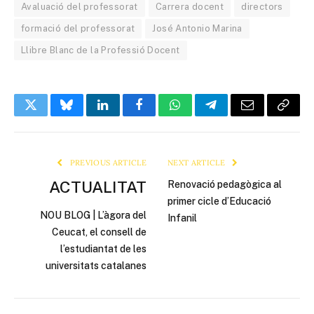
Avaluació del professorat
Carrera docent
directors
formació del professorat
José Antonio Marina
Llibre Blanc de la Professió Docent
Twitter
Bluesky
LinkedIn
Facebook
WhatsApp
Telegram
Email
Copy
Link
PREVIOUS ARTICLE
NEXT ARTICLE
ACTUALITAT
Renovació pedagògica al
primer cicle d’Educació
NOU BLOG | L’àgora del
Infanil
Ceucat, el consell de
l’estudiantat de les
universitats catalanes