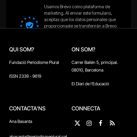
QUI SOM?
ON SOM?
Fundació Periodisme Plural
Carrer Bailén 5, principal.
08010, Barcelona
ISSN 2339 - 9619
El Diari de l'Educació
CONTACTA'NS
CONNECTA
Ana Basanta
X
Instagram
Facebook
RSS
(Twitter)
abasanta@periodismeplural.cat