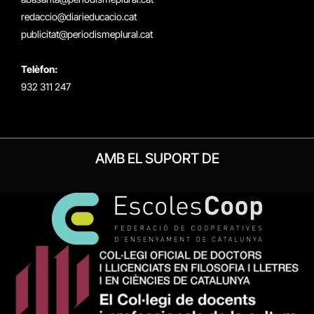
redaccio@diarieducacio.cat
publicitat@periodismeplural.cat
Telèfon:
932 311 247
AMB EL SUPORT DE