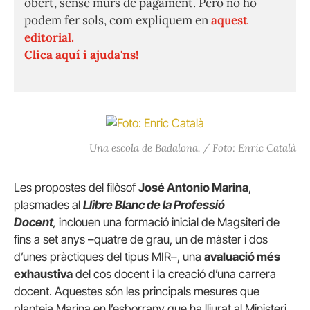
obert, sense murs de pagament. Però no ho
podem fer sols, com expliquem en
aquest
editorial.
Clica aquí i ajuda'ns!
Una escola de Badalona. / Foto: Enric Català
Les propostes del filòsof
José Antonio Marina
,
plasmades al
Llibre Blanc de la Professió
Docent
,
inclouen una formació inicial de Magsiteri de
fins a set anys –quatre de grau, un de màster i dos
d’unes pràctiques del tipus MIR–, una
avaluació més
exhaustiva
del cos docent i la creació d’una carrera
docent. Aquestes són les principals mesures que
planteja Marina en l’esborrany que ha lliurat al Ministeri