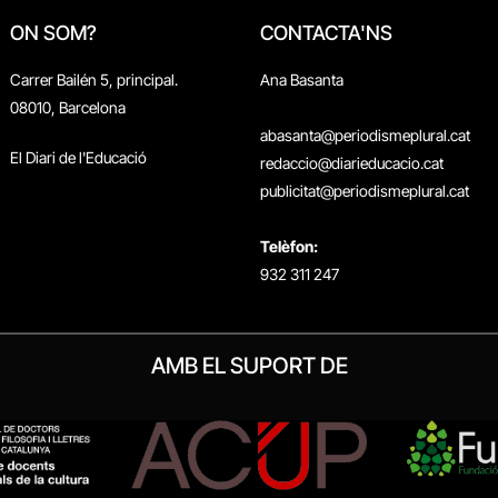
ON SOM?
CONTACTA'NS
Carrer Bailén 5, principal.
Ana Basanta
08010, Barcelona
abasanta@periodismeplural.cat
El Diari de l'Educació
redaccio@diarieducacio.cat
publicitat@periodismeplural.cat
Telèfon:
932 311 247
AMB EL SUPORT DE