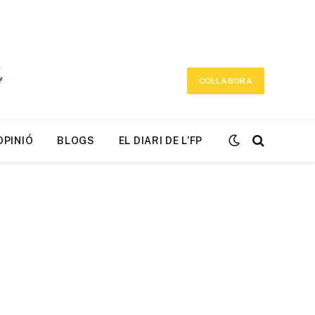
COL·LABORA
OPINIÓ
BLOGS
EL DIARI DE L’FP