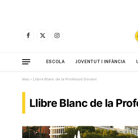
Facebook
X
Instagram
(Twitter)
ESCOLA
JOVENTUT I INFÀNCIA
Inici
»
Llibre Blanc de la Professió Docent
Llibre Blanc de la Pro