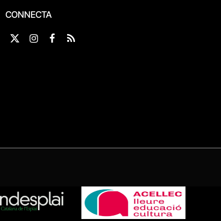
CONNECTA
X
Instagram
Facebook
RSS
(Twitter)