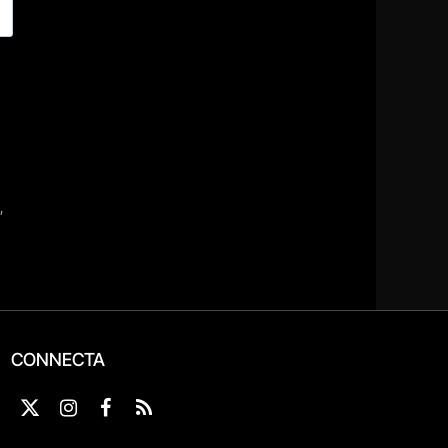
CONNECTA
X
Instagram
Facebook
RSS
(Twitter)