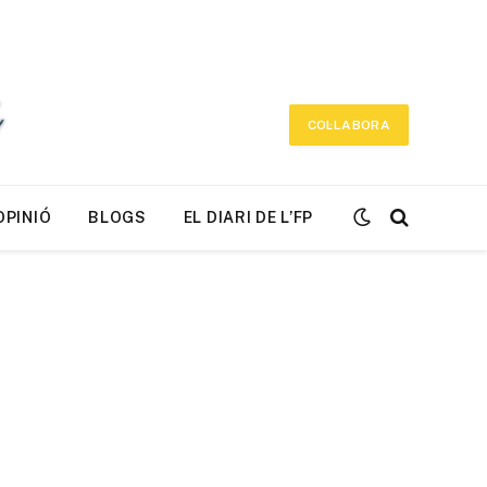
COL·LABORA
OPINIÓ
BLOGS
EL DIARI DE L’FP