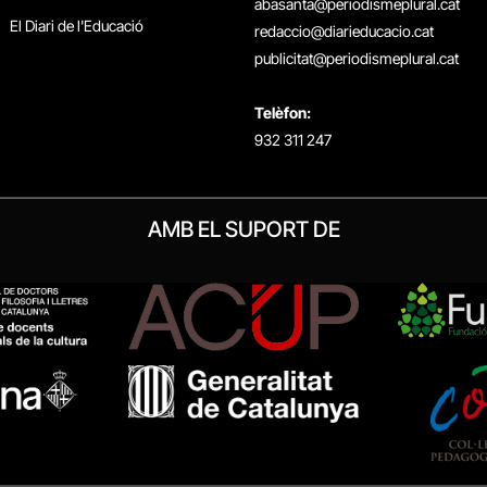
abasanta@periodismeplural.cat
El Diari de l'Educació
redaccio@diarieducacio.cat
publicitat@periodismeplural.cat
Telèfon:
932 311 247
AMB EL SUPORT DE