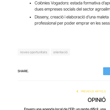
Colònies Vogadors: estada formativa d’apr
dues empreses socials del sector agroalime
Disseny, creació i elaboració d’una maleta
professional per poder emprar en les sessi
noves oportunitats
orientació
SHARE.
PREVIOUS ARTICLE
OPINIÓ
Envers una agenda local de l’FP: un repte difícil, una