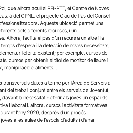
 Pol, que alhora acull el PFI-PTT, el Centre de Noves
català del CPNL, el projecte Clau de Pas del Consell
ofessionalitzadora. Aquesta ubicació permet una
ferents dels diferents recursos, i un
Alhora, facilita el pas d’un recurs a un altre i la
 temps d’espera i la detecció de noves necessitats,
ementar l’oferta existent; per exemple, cursos de
ts, cursos per obtenir el títol de monitor de lleure i
r, manipulació d’aliments…
ls transversals dutes a terme per l’Àrea de Serveis a
 del treball conjunt entre els serveis de Joventut,
 davant la necessitat d’oferir als joves un espai de
a i laboral i, alhora, cursos i activitats formatives
 durant l’any 2020, després d’un procés
oves a les aules de l’escola d’adults i d’anar