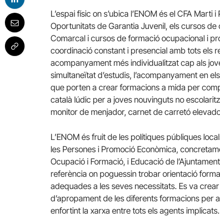
L’espai físic on s’ubica l’ENOM és el CFA Marti i
Oportunitats de Garantia Juvenil, els cursos de 
Comarcal i cursos de formació ocupacional i pr
coordinació constant i presencial amb tots els re
acompanyament més individualitzat cap als joves. 
simultaneïtat d’estudis, l’acompanyament en els
que porten a crear formacions a mida per compl
català lúdic per a joves nouvinguts no escolaritza
monitor de menjador, carnet de carretó elevado
L’ENOM és fruit de les polítiques públiques loca
les Persones i Promoció Econòmica, concretament
Ocupació i Formació, i Educació de l’Ajuntament,
referència on poguessin trobar orientació formativ
adequades a les seves necessitats. Es va crear
d’apropament de les diferents formacions per a j
enfortint la xarxa entre tots els agents implicats.