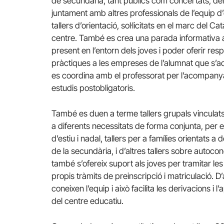
de secundària, tant públics com concertats, del
juntament amb altres professionals de l’equip d’o
tallers d’orientació, sol·licitats en el marc del 
centre. També es crea una parada informativa al
present en l’entorn dels joves i poder oferir resp
pràctiques a les empreses de l’alumnat que s’acu
es coordina amb el professorat per l’acompan
estudis postobligatoris.
També es duen a terme tallers grupals vinculat
a diferents necessitats de forma conjunta, per e
d’estiu i nadal, tallers per a famílies orientats
de la secundària, i d’altres tallers sobre auto
també s’ofereix suport als joves per tramitar le
propis tràmits de preinscripció i matriculació. D
coneixen l’equip i això facilita les derivacions 
del centre educatiu.