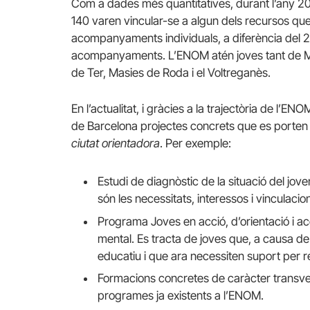
Com a dades més quantitatives, durant l’any 20
140 varen vincular-se a algun dels recursos que
acompanyaments individuals, a diferència del 20
acompanyaments. L’ENOM atén joves tant de Manl
de Ter, Masies de Roda i el Voltreganès.
En l’actualitat, i gràcies a la trajectòria de l’
de Barcelona projectes concrets que es porten 
ciutat orientadora
. Per exemple:
Estudi de diagnòstic de la situació del jov
són les necessitats, interessos i vinculacio
Programa Joves en acció, d’orientació i 
mental. Es tracta de joves que, a causa de l
educatiu i que ara necessiten suport per r
Formacions concretes de caràcter transve
programes ja existents a l’ENOM.