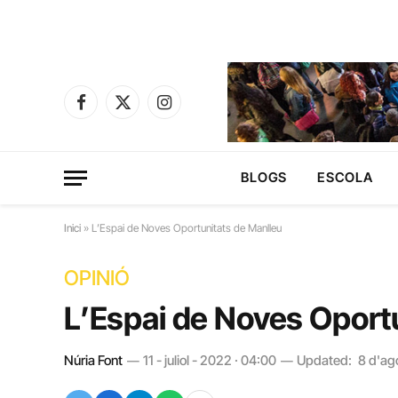
Facebook
X
Instagram
(Twitter)
BLOGS
ESCOLA
Inici
»
L’Espai de Noves Oportunitats de Manlleu
OPINIÓ
L’Espai de Noves Oport
Núria Font
11 - juliol - 2022 · 04:00
Updated:
8 d'ag