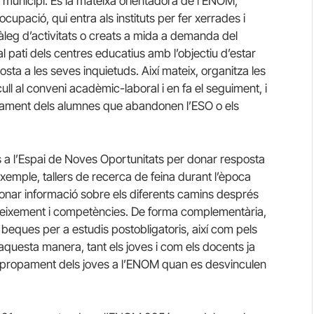
 municipi. És la mateixa orientadora de l’ENOM,
cupació, qui entra als instituts per fer xerrades i
Catàleg d’activitats o creats a mida a demanda del
 pati dels centres educatius amb l’objectiu d’estar
osta a les seves inquietuds. Així mateix, organitza les
ll al conveni acadèmic-laboral i en fa el seguiment, i
yament dels alumnes que abandonen l’ESO o els
s a l’Espai de Noves Oportunitats per donar resposta
xemple, tallers de recerca de feina durant l’època
 a donar informació sobre els diferents camins després
coneixement i competències. De forma complementària,
s beques per a estudis postobligatoris, així com pels
’aquesta manera, tant els joves i com els docents ja
i l’apropament dels joves a l’ENOM quan es desvinculen