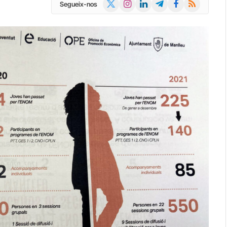
X
Instagram
LinkedIn
Telegram
Facebook
RSS
Segueix-nos
(Twitter)