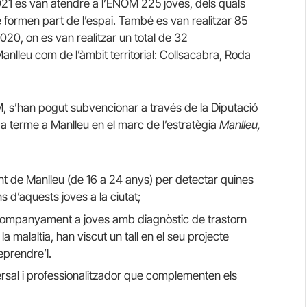
21 es van atendre a l’ENOM 225 joves, dels quals
 formen part de l’espai. També es van realitzar 85
20, on es van realitzar un total de 32
leu com de l’àmbit territorial: Collsacabra, Roda
ENOM, s’han pogut subvencionar a través de la Diputació
a terme a Manlleu en el marc de l’estratègia
Manlleu,
ent de Manlleu (de 16 a 24 anys) per detectar quines
ns d’aquests joves a la ciutat;
acompanyament a joves amb diagnòstic de trastorn
a malaltia, han viscut un tall en el seu projecte
eprendre’l.
rsal i professionalitzador que complementen els