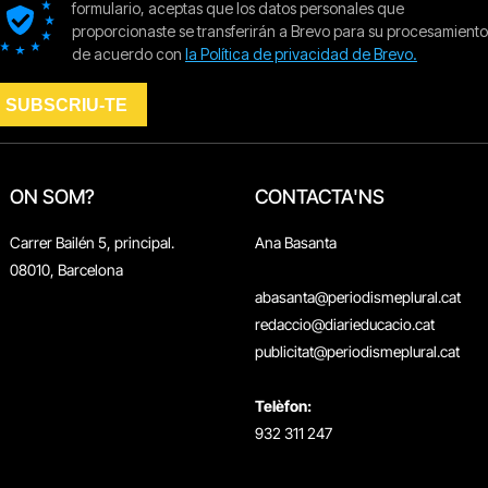
ON SOM?
CONTACTA'NS
Carrer Bailén 5, principal.
Ana Basanta
08010, Barcelona
abasanta@periodismeplural.cat
redaccio@diarieducacio.cat
publicitat@periodismeplural.cat
Telèfon:
932 311 247