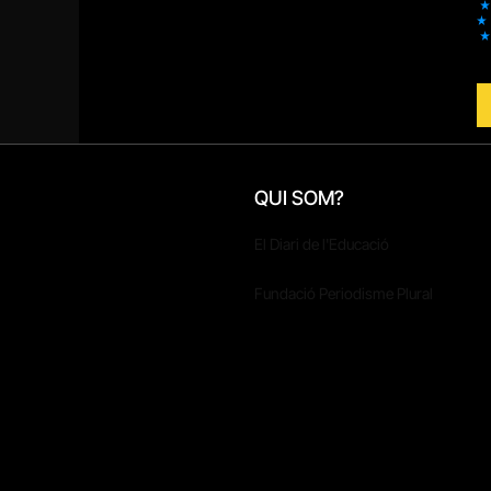
QUI SOM?
El Diari de l'Educació
Fundació Periodisme Plural