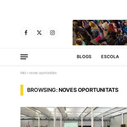
Facebook
X
Instagram
(Twitter)
BLOGS
ESCOLA
Inici
»
noves oportunitats
BROWSING:
NOVES OPORTUNITATS