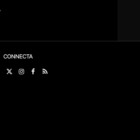
CONNECTA
X
Instagram
Facebook
RSS
(Twitter)