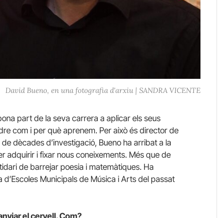
David Bueno, en una fotografia d'arxiu | SANDRA VICENTE
ona part de la seva carrera a aplicar els seus
dre com i per què aprenem. Per això és director de
de dècades d’investigació, Bueno ha arribat a la
er adquirir i fixar nous coneixements. Més que de
tidari de barrejar poesia i matemàtiques. Ha
xa d’Escoles Municipals de Música i Arts del passat
nviar el cervell. Com?