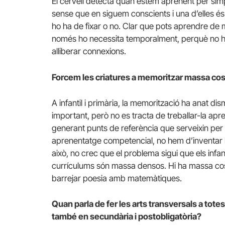
El cervell detecta quan estem aprenent per simp
sense que en siguem conscients i una d’elles és 
ho ha de fixar o no. Clar que pots aprendre de m
només ho necessita temporalment, perquè no hi 
alliberar connexions.
Forcem les criatures a memoritzar massa co
A infantil i primària, la memorització ha anat d
important, però no es tracta de treballar-la a
generant punts de referència que serveixin per i
aprenentatge competencial, no hem d’inventar la
això, no crec que el problema sigui que els inf
currículums són massa densos. Hi ha massa cose
barrejar poesia amb matemàtiques.
Quan parla de fer les arts transversals a totes
també en secundària i postobligatòria?