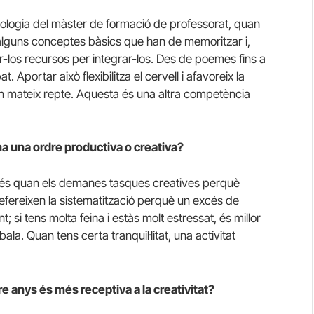
ologia del màster de formació de professorat, quan
 alguns conceptes bàsics que han de memoritzar i,
-los recursos per integrar-los. Des de poemes fins a
Aportar això flexibilitza el cervell i afavoreix la
un mateix repte. Aquesta és una altra competència
óna una ordre productiva o creativa?
més quan els demanes tasques creatives perquè
efereixen la sistematització perquè un excés de
si tens molta feina i estàs molt estressat, és millor
ala. Quan tens certa tranquil·litat, una activitat
 anys és més receptiva a la creativitat?