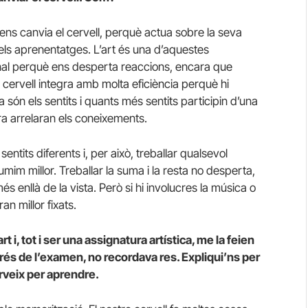
ens canvia el cervell, perquè actua sobre la seva
nt els aprenentatges. L’art és una d’aquestes
onal perquè ens desperta reaccions, encara que
l cervell integra amb molta eficiència perquè hi
a són els sentits i quants més sentits participin d’una
ra arrelaran els coneixements.
ntits diferents i, per això, treballar qualsevol
mim millor. Treballar la suma i la resta no desperta,
és enllà de la vista. Però si hi involucres la música o
n millor fixats.
t i, tot i ser una assignatura artística, me la feien
és de l’examen, no recordava res. Expliqui’ns per
rveix per aprendre.