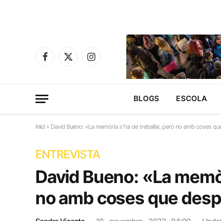
Facebook
X
Instagram
(Twitter)
BLOGS
ESCOLA
Inici
»
David Bueno: «La memòria s’ha de treballar, però no amb coses q
ENTREVISTA
David Bueno: «La memòri
no amb coses que desp