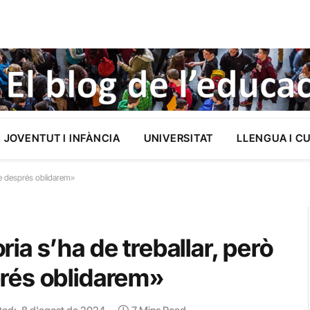
JOVENTUT I INFÀNCIA
UNIVERSITAT
LLENGUA I C
ue després oblidarem»
a s’ha de treballar, però
rés oblidarem»