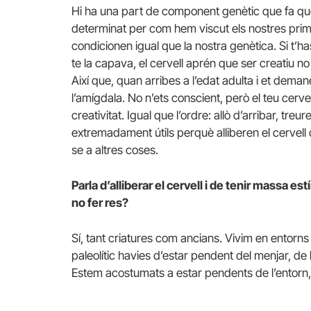
Hi ha una part de component genètic que fa que
determinat per com hem viscut els nostres prim
condicionen igual que la nostra genètica. Si t’
te la capava, el cervell aprén que ser creatiu n
Així que, quan arribes a l’edat adulta i et dema
l’amígdala. No n’ets conscient, però el teu cervel
creativitat. Igual que l’ordre: allò d’arribar, tre
extremadament útils perquè alliberen el cervell
se a altres coses.
Parla d’alliberar el cervell i de tenir massa e
no fer res?
Sí, tant criatures com ancians. Vivim en entorn
paleolític havies d’estar pendent del menjar, de
Estem acostumats a estar pendents de l’entorn, 