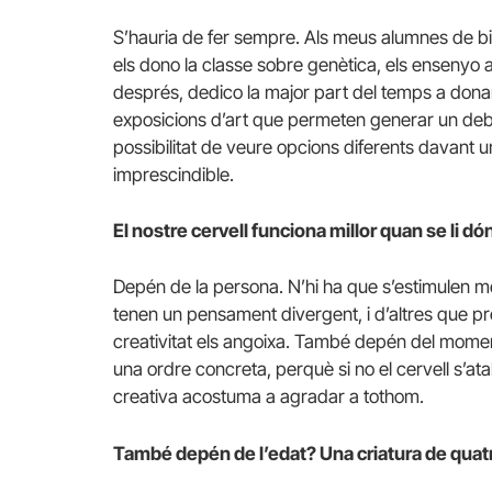
S’hauria de fer sempre. Als meus alumnes de bi
els dono la classe sobre genètica, els ensenyo
després, dedico la major part del temps a donar
exposicions d’art que permeten generar un debat. 
possibilitat de veure opcions diferents davant 
imprescindible.
El nostre cervell funciona millor quan se li d
Depén de la persona. N’hi ha que s’estimulen 
tenen un pensament divergent, i d’altres que pr
creativitat els angoixa. També depén del moment; 
una ordre concreta, perquè si no el cervell s’atab
creativa acostuma a agradar a tothom.
També depén de l’edat? Una criatura de quatre