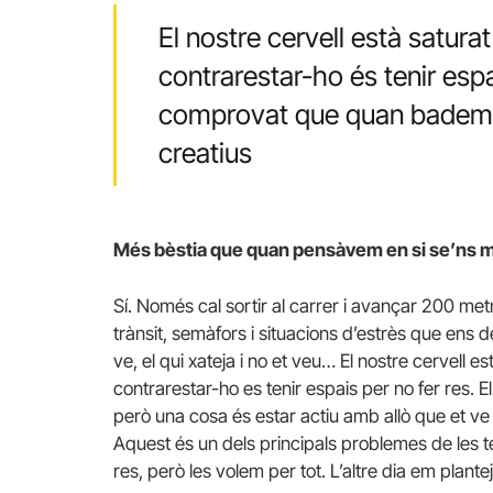
El nostre cervell està satura
contrarestar-ho és tenir espa
comprovat que quan badem é
creatius
Més bèstia que quan pensàvem en si se’ns 
Sí. Només cal sortir al carrer i avançar 200 met
trànsit, semàfors i situacions d’estrès que ens 
ve, el qui xateja i no et veu… El nostre cervell e
contrarestar-ho es tenir espais per no fer res. E
però una cosa és estar actiu amb allò que et ve 
Aquest és un dels principals problemes de les t
res, però les volem per tot. L’altre dia em plantej