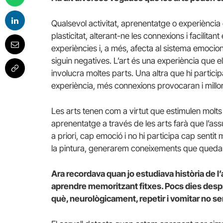
Qualsevol activitat, aprenentatge o experiència 
plasticitat, alterant-ne les connexions i facilita
experiències i, a més, afecta al sistema emoci
siguin negatives. L’art és una experiència que e
involucra moltes parts. Una altra que hi particip
experiència, més connexions provocaran i millo
Les arts tenen com a virtut que estimulen molts se
aprenentatge a través de les arts farà que l’assu
a priori, cap emoció i no hi participa cap sentit m
la pintura, generarem coneixements que quedara
Ara recordava quan jo estudiava història de l’ar
aprendre memoritzant fitxes. Pocs dies despr
què, neurològicament, repetir i vomitar no se