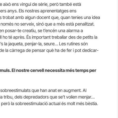
 això ens vingui de sèrie, però també està
ers anys. Els nostres aprenentatges ens
has trobat amb algun docent que, quan tenies una idea
o només no serveix, sinó que a més està penalitzat.
nen posar-te creatiu, se t’encén una alarma a
l ho té après. És important treballar des de petits la
ure’s la jaqueta, penjar-la, seure… Les rutines són
 de la càrrega de pensar què ha de fer i pot dedicar-
stímuls. El nostre cervell necessita més temps per
s sobreestimulats que han anat en augment. Al
 la tribu, dels depredadors que se’t volien menjar…
però la sobreestimulació actual és molt més bèstia.