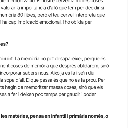
le memorització. El nostre cervell fa moltes coses
valorar la importància d’allò que fem per decidir si
emòria 80 fitxes, però el teu cervell interpreta que
ha cap implicació emocional, i ho oblida per
ses?
isminuint. La memòria no pot desaparéixer, perquè és
prenent coses de memòria que després oblidarem, sinó
ncorporar sabers nous. Això ja es fa i se’n diu
 sopa d’all. El que passa és que no es fa prou. Per
ants hagin de memoritzar massa coses, sinó que els
s a fer i deixen poc temps per gaudir i poder
 les matèries, pensa en infantil i primària només, o