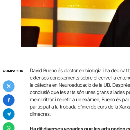
David Bueno és doctor en biologia i ha dedicat b
COMPARTIR
extensos coneixements sobre el cervell a enten
la càtedra en Neuroeducació de la UB. Després 
conclusió que les arts són unes grans aliades p
memoritzar i repetir a un exàmen, Bueno és par
participat a la trobada d’inici de curs de la Xar
dimecres.
Ha dit diverses vegades que les arts poden ca