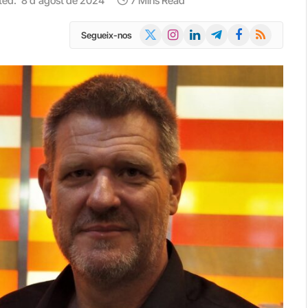
ted:
8 d'agost de 2024
7 Mins Read
X
Instagram
LinkedIn
Telegram
Facebook
RSS
Segueix-nos
(Twitter)