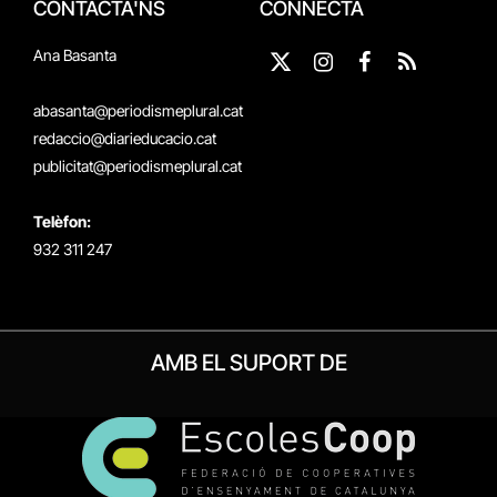
CONTACTA'NS
CONNECTA
Ana Basanta
X
Instagram
Facebook
RSS
(Twitter)
abasanta@periodismeplural.cat
redaccio@diarieducacio.cat
publicitat@periodismeplural.cat
Telèfon:
932 311 247
AMB EL SUPORT DE