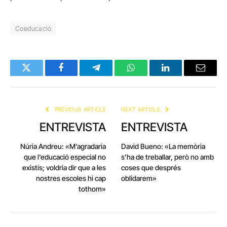
Coeducació
Twitter
Facebook
Telegram
WhatsApp
LinkedIn
Email
PREVIOUS ARTICLE
NEXT ARTICLE
ENTREVISTA
ENTREVISTA
Núria Andreu: «M’agradaria
David Bueno: «La memòria
que l’educació especial no
s’ha de treballar, però no amb
existís; voldria dir que a les
coses que després
nostres escoles hi cap
oblidarem»
tothom»