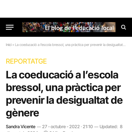
Inici
»
La coeducació a l’escola bressol, una pràctica per prevenir la desigualtat de gènere
REPORTATGE
La coeducació a l’escola
bressol, una pràctica per
prevenir la desigualtat de
gènere
Sandra Vicente
27 - octubre - 2022 · 21:10
Updated:
8