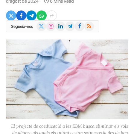
d'agost de 2024
6 Mins Read
X
Instagram
LinkedIn
Telegram
Facebook
RSS
Segueix-nos
(Twitter)
El projecte de coeducació a les EBM busca eliminar els rols
de gènere als quals els infants estan sotmesos ja des de ben