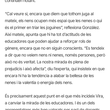
continuen notant.
“Cal veure si, encara que diem que tothom juga al
mateix, els nens ocupen més espai que les nenes o qui
és el primer en triar les joguines”, reflexiona González.
Així mateix, apunta que hi ha tot d’actituds de les
educadores que poden ajudar a reforçar rols de
gènere, encara que no en siguin conscients. “Es tendeix
a dir que no veiem nens ni nenes, només persones, però
això no és veritat. La nostra mirada és plena de
prejudicis i això afecta”, diu l’experta, qui insisteix en que
encara hi ha la tendència a alabar la bellesa de les
nenes i la valentia o energia dels nens.
És precisament aquest punt en el que més incideix Vira,
a canviar la mirada de les educadores. I és un dels
aprenentatges més ben valorats per part de docents