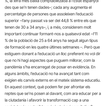
%, la xifra més baixa comptabilitzada a l’Estat espanyol
des que se’n tenen dades–; cada any augmenta el
percentatge de persones que assoleixen l’educació
superior –l’any passat va ser del 44,8 % entre els que
tenen de 30 a 34 anys–, i, a més, considerem molt
important continuar formant-nos a qualsevol edat –l’11
% de la població de 25 a 64 anys ha seguit algun tipus
de formació en les quatre últimes setmanes –. Però que
estiguem donant a l’educació un lloc preferent no vol dir
que no hi hagi aspectes que puguem millorar, com la
pandèmia s’ha encarregat de posar en evidència. En
alguns àmbits, l’educació no ha avançat tant com
exigien els canvis externs en el mateix sistema educatiu.
En aquest context, què podem fer per afrontar els
reptes que se’ns posen al davant, com ara educar per a
la ciutadania i afavorir la transformació cap a una