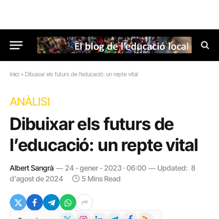
Inici
»
Dibuixar els futurs de l’educació: un repte vital
ANÀLISI
Dibuixar els futurs de
l’educació: un repte vital
Albert Sangrà
24 - gener - 2023 · 06:00
Updated:
8
d'agost de 2024
5 Mins Read
X
Instagram
LinkedIn
Telegram
Facebook
RSS