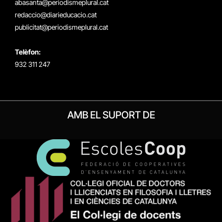
abasanta@periodismeplural.cat
redaccio@diarieducacio.cat
publicitat@periodismeplural.cat
Telèfon:
932 311 247
AMB EL SUPORT DE