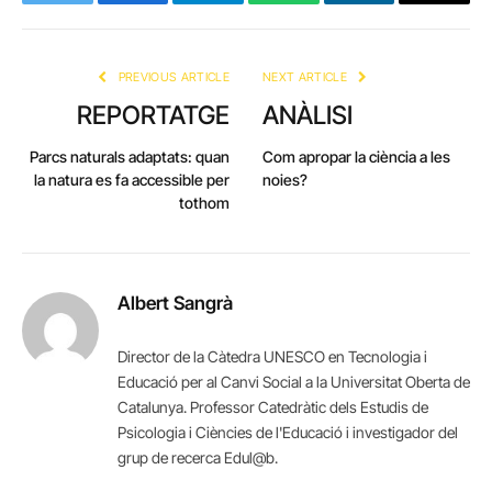
Twitter
Facebook
Telegram
WhatsApp
LinkedIn
Email
PREVIOUS ARTICLE
NEXT ARTICLE
REPORTATGE
ANÀLISI
Parcs naturals adaptats: quan
Com apropar la ciència a les
la natura es fa accessible per
noies?
tothom
Albert Sangrà
Director de la Càtedra UNESCO en Tecnologia i
Educació per al Canvi Social a la Universitat Oberta de
Catalunya. Professor Catedràtic dels Estudis de
Psicologia i Ciències de l'Educació i investigador del
grup de recerca Edul@b.