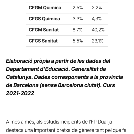
CFGM Química
2,5%
2,2%
CFGS Química
3,3%
4,3%
CFGM Sanitat
8,7%
40,2%
CFGS Sanitat
5,5%
23,1%
Elaboració pròpia a partir de les dades del
Departament d’Educació. Generalitat de
Catalunya.
Dades corresponents a la província
de Barcelona (sense Barcelona ciutat).
Curs
2021-2022
A més a més, als estudis incipients de l’FP Dual ja
destaca una important bretxa de gènere tant pel que fa