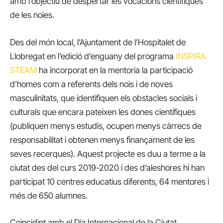
amb l’objectiu de despertar les vocacions científiques
de les noies.
Des del món local, l’Ajuntament de l’Hospitalet de
Llobregat en l’edició d’enguany del programa
INSPIRA
STEAM
ha incorporat en la mentoria la participació
d’homes com a referents dels nois i de noves
masculinitats, que identifiquen els obstacles socials i
culturals que encara pateixen les dones científiques
(publiquen menys estudis, ocupen menys càrrecs de
responsabilitat i obtenen menys finançament de les
seves recerques). Aquest projecte es duu a terme a la
ciutat des del curs 2019-2020 i des d’aleshores hi han
participat 10 centres educatius diferents, 64 mentores i
més de 650 alumnes.
Coincidint amb el Dia Internacional de la Ciutat