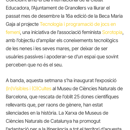
Educadora, l’Ajuntament de Granollers va lliurar el
passat mes de desembre la 16a edició de la Beca Maria
Gaja al projecte
Tecnologia i programació de jocs en
femení
, una iniciativa de l’associació feminista
Sorotopia
,
amb l’objectiu d’ampliar els coneixements tecnològics
de les nenes i les seves mares, per deixar de ser
usuàries passives i apoderar-se d’un espai que sovint
perceben que no és el seu.
A banda, aquesta setmana s’ha inaugurat l’exposició
(In)Visibles i (O)Cultes
al Museu de Ciències Naturals de
Barcelona, que rescata de l’oblit 25 dones científiques
rellevants que, per raons de gènere, han estat
silenciades en la història. La Xarxa de Museus de
Ciències Naturals de Catalunya ha promogut
l’adaptació per a la itinerància a tot el territori d’aquesta