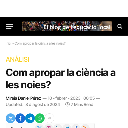
Inici
»
Com apropar la ciència a les noies?
ANÀLISI
Com apropar la ciència a
les noies?
Mireia Daniel Pérez
10 - febrer - 2023 · 00:05
Updated:
8 d'agost de 2024
7 Mins Read
X
Instagram
LinkedIn
Telegram
Facebook
RSS