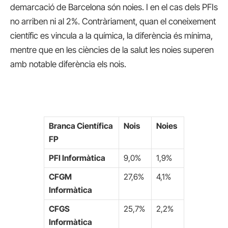
demarcació de Barcelona són noies. I en el cas dels PFIs
no arriben ni al 2%. Contràriament, quan el coneixement
científic es vincula a la química, la diferència és mínima,
mentre que en les ciències de la salut les noies superen
amb notable diferència els nois.
Branca Científica
Nois
Noies
FP
PFI Informàtica
9,0%
1,9%
CFGM
27,6%
4,1%
Informàtica
CFGS
25,7%
2,2%
Informàtica