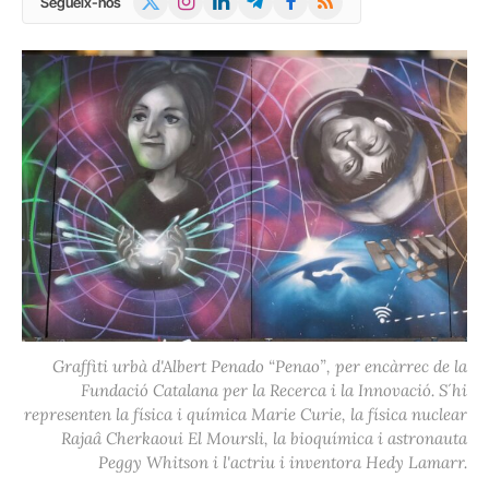
Segueix-nos
(Twitter)
Graffiti urbà d'Albert Penado “Penao”, per encàrrec de la
Fundació Catalana per la Recerca i la Innovació. S´hi
representen la física i química Marie Curie, la física nuclear
Rajaâ Cherkaoui El Moursli, la bioquímica i astronauta
Peggy Whitson i l'actriu i inventora Hedy Lamarr.