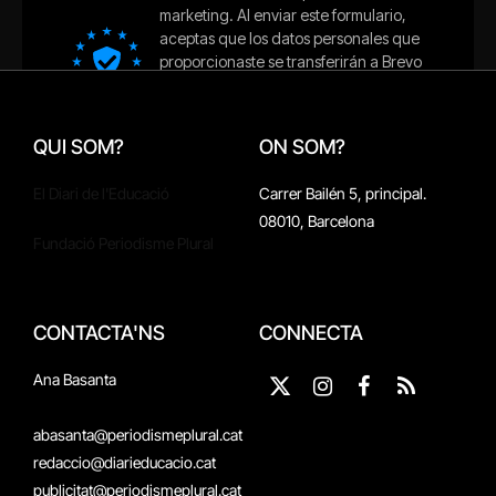
QUI SOM?
ON SOM?
El Diari de l'Educació
Carrer Bailén 5, principal.
08010, Barcelona
Fundació Periodisme Plural
CONTACTA'NS
CONNECTA
Ana Basanta
X
Instagram
Facebook
RSS
(Twitter)
abasanta@periodismeplural.cat
redaccio@diarieducacio.cat
publicitat@periodismeplural.cat