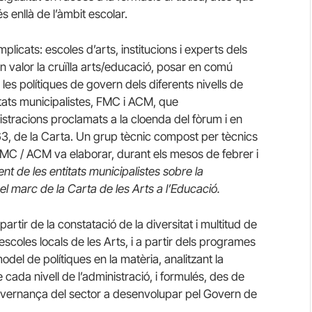
 enllà de l’àmbit escolar.
licats: escoles d’arts, institucions i experts dels
en valor la cruïlla arts/educació, posar en comú
n les polítiques de govern dels diferents nivells de
tats municipalistes, FMC i ACM, que
tracions proclamats a la cloenda del fòrum i en
 63, de la Carta. Un grup tècnic compost per tècnics
FMC / ACM va elaborar, durant els mesos de febrer i
t de les entitats municipalistes sobre la
el marc de la Carta de les Arts a l’Educació.
artir de la constatació de la diversitat i multitud de
scoles locals de les Arts, i a partir dels programes
odel de polítiques en la matèria, analitzant la
 cada nivell de l’administració, i formulés, des de
 governança del sector a desenvolupar pel Govern de