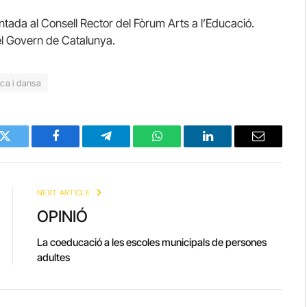
tada al Consell Rector del Fòrum Arts a l’Educació.
el Govern de Catalunya.
ca i dansa
Twitter
Facebook
Telegram
WhatsApp
LinkedIn
Email
NEXT ARTICLE
OPINIÓ
La coeducació a les escoles municipals de persones
adultes