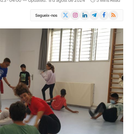
023 · 04:00
Updated:
8 d'agost de 2024
5 Mins Read
X
Instagram
LinkedIn
Telegram
Facebook
RSS
Segueix-nos
(Twitter)