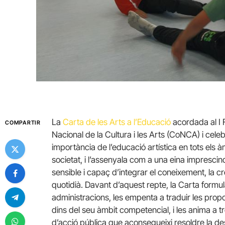
La
Carta de les Arts a l’Educació
acordada al I F
COMPARTIR
Nacional de la Cultura i les Arts (CoNCA) i celebr
importància de l’educació artística en tots els à
societat, i l’assenyala com a una eina imprescind
sensible i capaç d’integrar el coneixement, la crea
quotidià. Davant d’aquest repte, la Carta form
administracions, les empenta a traduir les pro
dins del seu àmbit competencial, i les anima a 
d’acció pública que aconsegueixi resoldre la desi