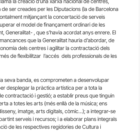
clama la creació d’una xarxa nacional de centres,
 de ser creades per les Diputacions (la de Barcelona
zontalment mitjançant la concertació de serveis
uperar el model de finançament ordinari de les
t, Generalitat- , que s’havia acordat anys enrere. El
 mancances que la Generalitat hauria d’abordar, de
tonomia dels centres i agilitar la contractació dels
 més de flexibilitzar l’accés dels professionals de les
er la seva banda, es comprometen a desenvolupar
er desplegar la pràctica artística per a tota la
de contractació i gestió; a establir preus que tinguin
rta a totes les arts (més enllà de la música; ens
disseny, imatge, arts digitals, còmic…); a integrar-se
artint serveis i recursos; i a elaborar plans integrals
ació de les respectives regidories de Cultura i