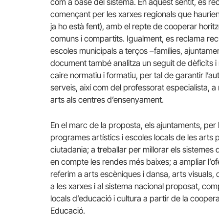
com a base del sistema. En aquest sentit, es re
començant per les xarxes regionals que haurien
ja ho està fent), amb el repte de cooperar horit
comuns i compartits. Igualment, es reclama rec
escoles municipals a terços –famílies, ajuntamen
document també analitza un seguit de dèficits i
caire normatiu i formatiu, per tal de garantir l’au
serveis, així com del professorat especialista, a
arts als centres d’ensenyament.
En el marc de la proposta, els ajuntaments, p
programes artístics i escoles locals de les arts p
ciutadania; a treballar per millorar els sistemes 
en compte les rendes més baixes; a ampliar l’ofe
referim a arts escèniques i dansa, arts visuals, 
a les xarxes i al sistema nacional proposat, comp
locals d’educació i cultura a partir de la cooper
Educació.