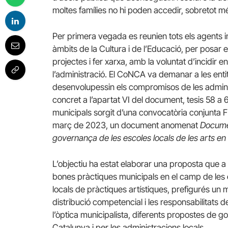
moltes famílies no hi poden accedir, sobretot més
Per primera vegada es reunien tots els agents imp
àmbits de la Cultura i de l’Educació, per posar 
projectes i fer xarxa, amb la voluntat d’incidir e
l’administració. El CoNCA va demanar a les enti
desenvolupessin els compromisos de les adminis
concret a l’apartat VI del document, tesis 58 a
municipals sorgit d’una convocatòria conjunta 
març de 2023, un document anomenat
Documen
governança de les escoles locals de les arts en 
L’objectiu ha estat elaborar una proposta que a p
bones pràctiques municipals en el camp de les e
locals de pràctiques artístiques, prefigurés un m
distribució competencial i les responsabilitats de
l’òptica municipalista, diferents propostes de
Catalunya i per les administracions locals.