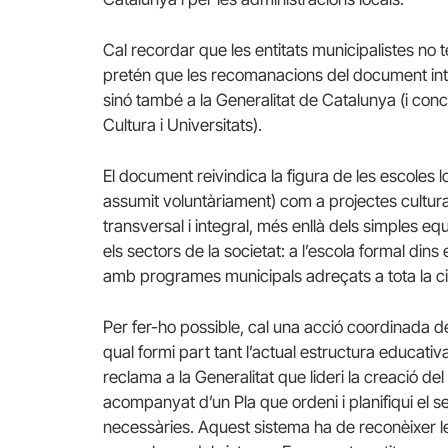
Cal recordar que les entitats municipalistes no t
pretén que les recomanacions del document inter
sinó també a la Generalitat de Catalunya (i conc
Cultura i Universitats).
El document reivindica la figura de les escoles 
assumit voluntàriament) com a projectes cultura
transversal i integral, més enllà dels simples eq
els sectors de la societat: a l’escola formal dins el
amb programes municipals adreçats a tota la ciut
Per fer-ho possible, cal una acció coordinada de
qual formi part tant l’actual estructura educativa
reclama a la Generalitat que lideri la creació de
acompanyat d’un Pla que ordeni i planifiqui el sec
necessàries. Aquest sistema ha de reconèixer les 