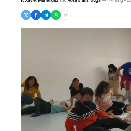
F. Xavier Menéndez
and
Rosa Maria Muga
4 - maig - 2