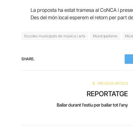
La proposta ha estat tramesa al CoNCA i presen
Des del món local esperem el retorn per part d
Escoles municipals de música i arts
Municipalisme
Músi
SHARE.
PREVIOUS ARTICLE
REPORTATGE
Ballar durant l’estiu per ballar tot l’any