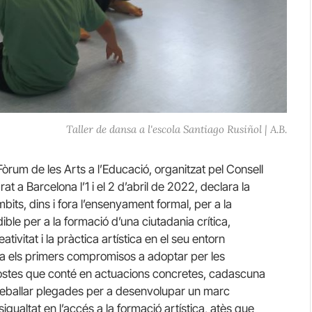
Taller de dansa a l'escola Santiago Rusiñol | A.B.
òrum de les Arts a l’Educació, organitzat pel Consell
at a Barcelona l’1 i el 2 d’abril de 2022, declara la
mbits, dins i fora l’ensenyament formal, per a la
ible per a la formació d’una ciutadania crítica,
tivitat i la pràctica artística en el seu entorn
ula els primers compromisos a adoptar per les
postes que conté en actuacions concretes, cadascuna
treballar plegades per a desenvolupar un marc
gualtat en l’accés a la formació artística, atès que