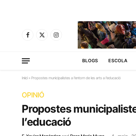
Facebook
X
Instagram
(Twitter)
BLOGS
ESCOLA
Inici
»
Propostes municipalistes a l’entorn de les arts a l’educació
OPINIÓ
Propostes municipalistes
l’educació