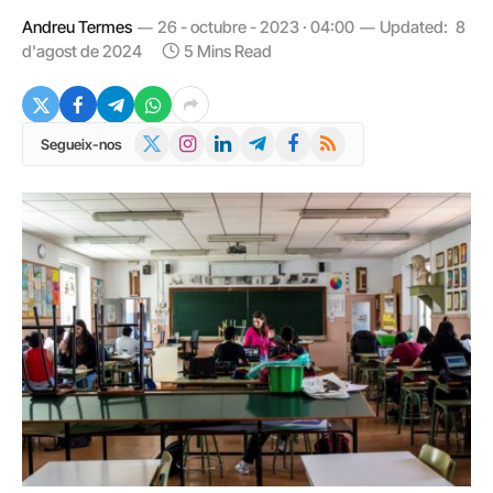
Andreu Termes
26 - octubre - 2023 · 04:00
Updated:
8
d'agost de 2024
5 Mins Read
X
Instagram
LinkedIn
Telegram
Facebook
RSS
Segueix-nos
(Twitter)