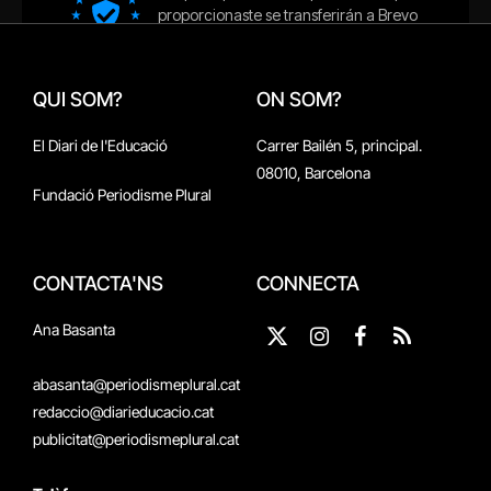
QUI SOM?
ON SOM?
El Diari de l'Educació
Carrer Bailén 5, principal.
08010, Barcelona
Fundació Periodisme Plural
CONTACTA'NS
CONNECTA
Ana Basanta
X
Instagram
Facebook
RSS
(Twitter)
abasanta@periodismeplural.cat
redaccio@diarieducacio.cat
publicitat@periodismeplural.cat