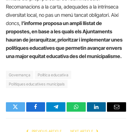
Recomanacions a la carta, adequades a la intrínseca
diversitat local, no pas un menú tancat obligatori. Així
doncs,
l’informe proposa un ampli llistat de
propostes, en base a les quals els Ajuntaments
hauran de jerarquitzar, prioritzar i implementar unes
polítiques educatives que permetin avançar envers
una major equitat educativa des del municipalisme.
Governança
Política educativa
Polítiques educatives municipals
Twitter
Facebook
Telegram
WhatsApp
LinkedIn
Email
PREVIOUS ARTICLE
NEXT ARTICLE