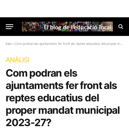
Inici
»
Com podran els ajuntaments fer front als reptes educatius del proper mandat municipal 2023-27?
ANÀLISI
Com podran els
ajuntaments fer front als
reptes educatius del
proper mandat municipal
2023-27?