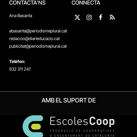
CONTACTA'NS
CONNECTA
Ana Basanta
X
Instagram
Facebook
RSS
(Twitter)
abasanta@periodismeplural.cat
redaccio@diarieducacio.cat
publicitat@periodismeplural.cat
Telèfon:
932 311 247
AMB EL SUPORT DE