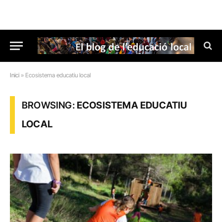
Inici
»
Ecosistema educatiu local
BROWSING:
ECOSISTEMA EDUCATIU
LOCAL