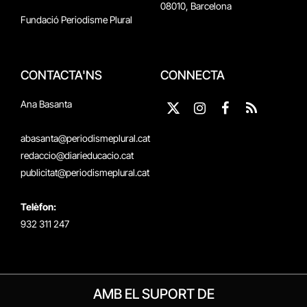
08010, Barcelona
Fundació Periodisme Plural
CONTACTA'NS
CONNECTA
Ana Basanta
X
Instagram
Facebook
RSS
(Twitter)
abasanta@periodismeplural.cat
redaccio@diarieducacio.cat
publicitat@periodismeplural.cat
Telèfon:
932 311 247
AMB EL SUPORT DE