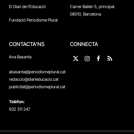
El Diari de l'Educació
Carrer Bailén 5, principal.
08010, Barcelona
Fundació Periodisme Plural
CONTACTA'NS
CONNECTA
Ana Basanta
X
Instagram
Facebook
RSS
(Twitter)
abasanta@periodismeplural.cat
redaccio@diarieducacio.cat
publicitat@periodismeplural.cat
Telèfon:
932 311 247