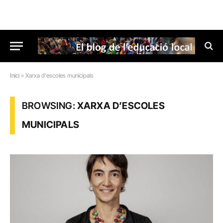
Inici
»
Xarxa d'escoles municipals
BROWSING:
XARXA D’ESCOLES
MUNICIPALS