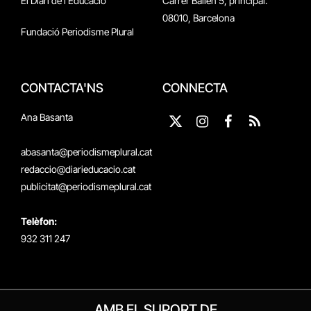
El Diari de l'Educació
Carrer Bailén 5, principal.
08010, Barcelona
Fundació Periodisme Plural
CONTACTA'NS
CONNECTA
Ana Basanta
X
Instagram
Facebook
RSS
(Twitter)
abasanta@periodismeplural.cat
redaccio@diarieducacio.cat
publicitat@periodismeplural.cat
Telèfon:
932 311 247
AMB EL SUPORT DE