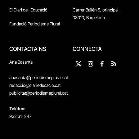
El Diari de l'Educació
Carrer Bailén 5, principal.
08010, Barcelona
Fundació Periodisme Plural
CONTACTA'NS
CONNECTA
Ana Basanta
X
Instagram
Facebook
RSS
(Twitter)
abasanta@periodismeplural.cat
redaccio@diarieducacio.cat
publicitat@periodismeplural.cat
Telèfon:
932 311 247