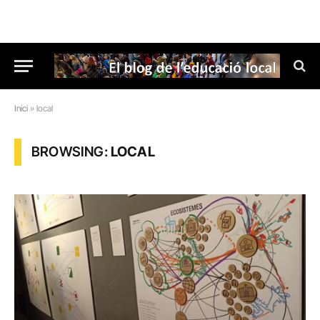
Inici
»
local
BROWSING:
LOCAL