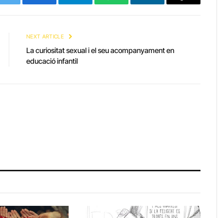
Twitter
Facebook
Telegram
WhatsApp
LinkedIn
Copy
Link
NEXT ARTICLE
La curiositat sexual i el seu acompanyament en
educació infantil