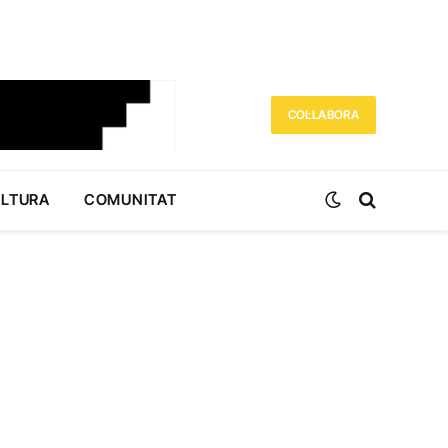
COL·LABORA
ULTURA
COMUNITAT