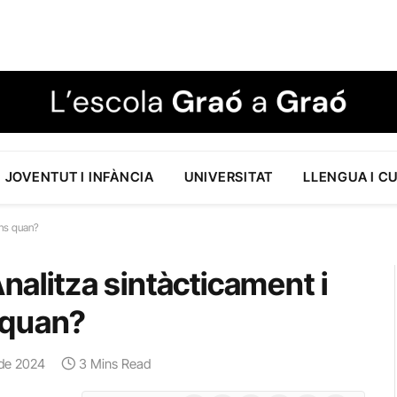
JOVENTUT I INFÀNCIA
UNIVERSITAT
LLENGUA I C
ins quan?
Analitza sintàcticament i
 quan?
 de 2024
3 Mins Read