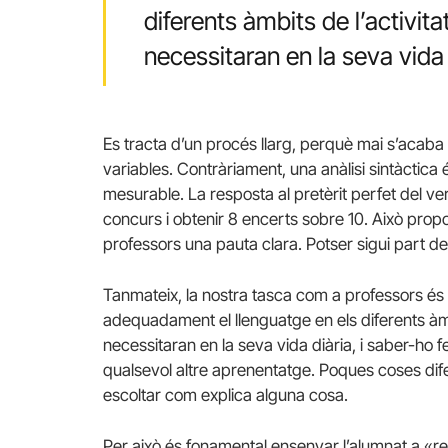
diferents àmbits de l’activita
necessitaran en la seva vida 
Es tracta d’un procés llarg, perquè mai s’acaba
variables. Contràriament, una anàlisi sintàctica é
mesurable. La resposta al pretèrit perfet del ver
concurs i obtenir 8 encerts sobre 10. Això propo
professors una pauta clara. Potser sigui part de
Tanmateix, la nostra tasca com a professors és 
adequadament el llenguatge en els diferents àmbi
necessitaran en la seva vida diària, i saber-ho 
qualsevol altre aprenentatge. Poques coses dife
escoltar com explica alguna cosa.
Per això és fonamental ensenyar l’alumnat a «re