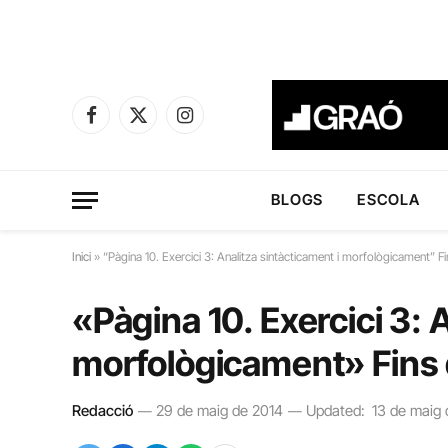
Facebook
X
Instagram
(Twitter)
BLOGS
ESCOLA
Inici
»
“Pàgina 10. Exercici 3: Analitza sintàcticament i morfològicament” F
«Pàgina 10. Exercici 3: 
morfològicament» Fins
Redacció
29 de maig de 2014
Updated:
13 de maig