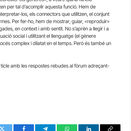
tzen per tal d’acomplir aquesta funció. Hem de
erpretar-los, els connectors que utilitzen, el conjunt
ormes. Per fer-ho, hem de mostrar, guiar, «reproduir»
gades, en context i amb sentit. No s’aprèn a llegir i a
ació social i utilitzant el llenguatge (el gènere
procés complex i dilatat en el temps. Però és també un
rticle amb les respostes rebudes al fòrum adreçant-