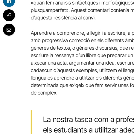
«quan fem anàlisis sintàctiques i morfològiques» 
plusquamperfet». Aquest comentari contenia mo
d’aquesta resistència al canvi.
Aprendre a comprendre, a llegir i a escriure, a
amb progressiva correcció en els diferents àmbits 
gèneres de textos, o gèneres discursius, que re
escriure la ressenya d’un llibre que preparar un 
aixecar una acta, argumentar una idea, escriure
cadascun d’aquests exemples, utilitzem el lleng
llengua és aprendre a utilitzar els diferents gèn
determinada que exigeix que fem servir unes forme
de complex.
La nostra tasca com a prof
els estudiants a utilitzar ad