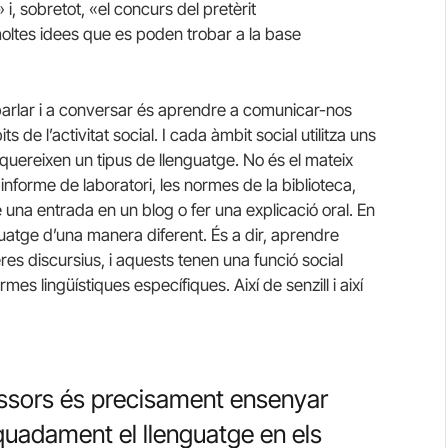
i, sobretot, «el concurs del pretèrit
ltes idees que es poden trobar a la base
 parlar i a conversar és aprendre a comunicar-nos
de l’activitat social. I cada àmbit social utilitza uns
quereixen un tipus de llenguatge. No és el mateix
informe de laboratori, les normes de la biblioteca,
 una entrada en un blog o fer una explicació oral. En
uatge d’una manera diferent. És a dir, aprendre
eres discursius, i aquests tenen una funció social
s lingüístiques específiques. Així de senzill i així
essors és precisament ensenyar
equadament el llenguatge en els