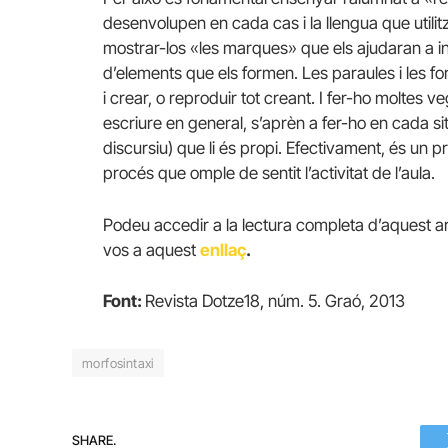
desenvolupen en cada cas i la llengua que utili
mostrar-los «les marques» que els ajudaran a int
d’elements que els formen. Les paraules i les f
i crear, o reproduir tot creant. I fer-ho moltes ve
escriure en general, s’aprèn a fer-ho en cada situ
discursiu) que li és propi. Efectivament, és un 
procés que omple de sentit l’activitat de l’aula.
Podeu accedir a la lectura completa d’aquest a
vos a aquest
enllaç
.
Font:
Revista Dotze18, núm. 5. Graó, 2013
morfosintaxi
SHARE.