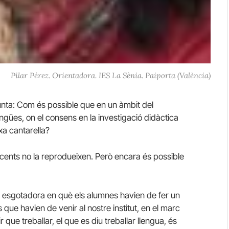
Pilar Pérez. Orientadora. IES La Sènia. Paiporta (València)
unta: Com és possible que en un àmbit del
gües, on el consens en la investigació didàctica
xa cantarella?
ents no la reprodueixen. Però encara és possible
 esgotadora en què els alumnes havien de fer un
ue havien de venir al nostre institut, en el marc
ue treballar, el que es diu treballar llengua, és