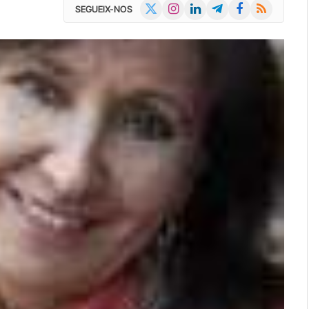
X
Instagram
LinkedIn
Telegram
Facebook
RSS
SEGUEIX-NOS
(Twitter)