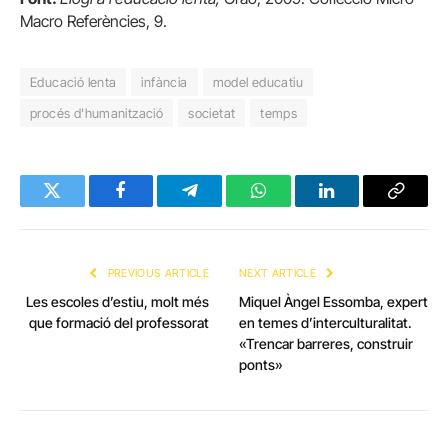
Macro Referències, 9.
Educació lenta
infància
model educatiu
procés d'humanització
societat
temps
Twitter
Facebook
Telegram
WhatsApp
LinkedIn
Copy
Link
PREVIOUS ARTICLE
NEXT ARTICLE
Les escoles d’estiu, molt més
Miquel Àngel Essomba, expert
que formació del professorat
en temes d’interculturalitat.
«Trencar barreres, construir
ponts»