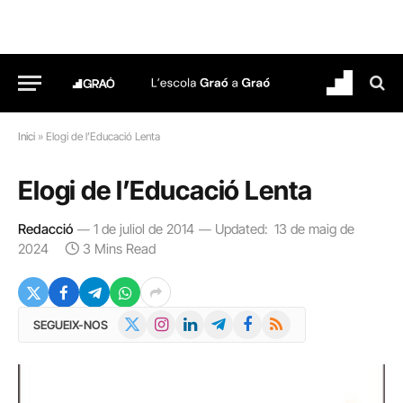
Inici
»
Elogi de l’Educació Lenta
Elogi de l’Educació Lenta
Redacció
1 de juliol de 2014
Updated:
13 de maig de
2024
3 Mins Read
X
Instagram
LinkedIn
Telegram
Facebook
RSS
SEGUEIX-NOS
(Twitter)