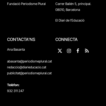
Fundació Periodisme Plural
Carrer Bailén 5, principal.
08010, Barcelona
El Diari de l'Educació
CONTACTA'NS
CONNECTA
Ana Basanta
X
Instagram
Facebook
RSS
(Twitter)
abasanta@periodismeplural.cat
redaccio@diarieducacio.cat
publicitat@periodismeplural.cat
Telèfon:
932 311 247