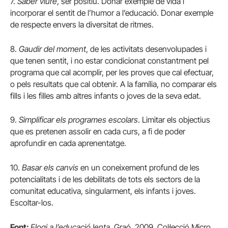
7.
Saber viure
, ser positiu. Donar exemple de vida i
incorporar el sentit de l’humor a l’educació. Donar exemple
de respecte envers la diversitat de ritmes.
8.
Gaudir del moment
, de les activitats desenvolupades i
que tenen sentit, i no estar condicionat constantment pel
programa que cal acomplir, per les proves que cal efectuar,
o pels resultats que cal obtenir. A la família, no comparar els
fills i les filles amb altres infants o joves de la seva edat.
9.
Simplificar els programes escolars
. Limitar els objectius
que es pretenen assolir en cada curs, a fi de poder
aprofundir en cada aprenentatge.
10.
Basar els canvis
en un coneixement profund de les
potencialitats i de les debilitats de tots els sectors de la
comunitat educativa, singularment, els infants i joves.
Escoltar-los.
Font:
Elogi a l’educació lenta,
Graó, 2009. Col·lecció Micro