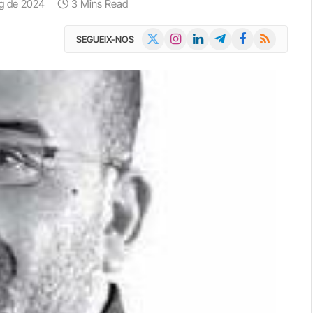
ig de 2024
3 Mins Read
X
Instagram
LinkedIn
Telegram
Facebook
RSS
SEGUEIX-NOS
(Twitter)