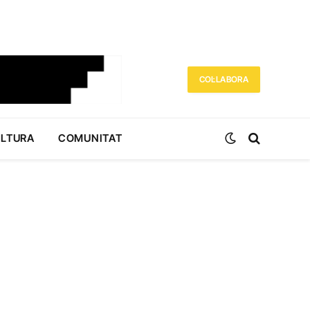
COL·LABORA
ULTURA
COMUNITAT