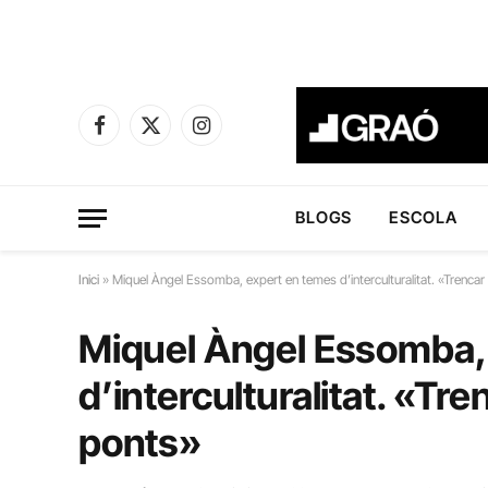
Facebook
X
Instagram
(Twitter)
BLOGS
ESCOLA
Inici
»
Miquel Àngel Essomba, expert en temes d’interculturalitat. «Trencar
Miquel Àngel Essomba,
d’interculturalitat. «Tre
ponts»