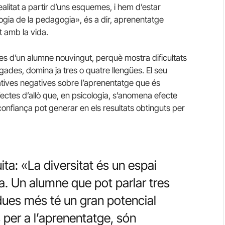
ealitat a partir d’uns esquemes, i hem d’estar
logia de la pedagogia», és a dir, aprenentatge
t amb la vida.
ues d’un alumne nouvingut, perquè mostra dificultats
gades, domina ja tres o quatre llengües. El seu
atives negatives sobre l’aprenentatge que és
fectes d’allò que, en psicologia, s’anomena efecte
onfiança pot generar en els resultats obtinguts per
ta: «La diversitat és un espai
ia. Un alumne que pot parlar tres
dues més té un gran potencial
 per a l’aprenentatge, són