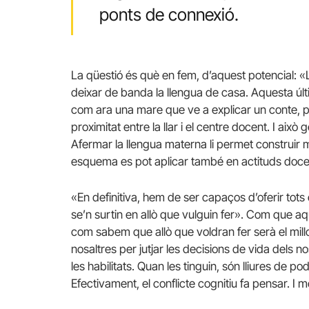
ponts de connexió.
La qüestió és què en fem, d’aquest potencial: «
deixar de banda la llengua de casa. Aquesta últi
com ara una mare que ve a explicar un conte, p
proximitat entre la llar i el centre docent. I aix
Afermar la llengua materna li permet construir 
esquema es pot aplicar també en actituds docents
«En definitiva, hem de ser capaços d’oferir tot
se’n surtin en allò que vulguin fer». Com que a
com sabem que allò que voldran fer serà el mill
nosaltres per jutjar les decisions de vida dels 
les habilitats. Quan les tinguin, són lliures de pod
Efectivament, el conflicte cognitiu fa pensar. I mo