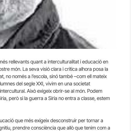
més rellevants quant a interculturalitat i educació en
nostre món. La seva visió clara i crítica alhora posa la
itat, no només a l’escola, sinó també –com ell mateix
umnes del segle XXI, vivim en una societat
intercultural. Això exigeix obrir-se al món. Podem
ia, però si la guerra a Síria no entra a classe, estem
educació que més exigeix desconstruir per tornar a
gnitiu, prendre consciència que allò que tenim com a