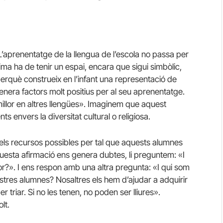
L’aprenentatge de la llengua de l’escola no passa per
ma ha de tenir un espai, encara que sigui simbòlic,
erquè construeix en l’infant una representació de
ò genera factors molt positius per al seu aprenentatge.
millor en altres llengües». Imaginem que aquest
 envers la diversitat cultural o religiosa.
s els recursos possibles per tal que aquests alumnes
questa afirmació ens genera dubtes, li preguntem: «I
or?». I ens respon amb una altra pregunta: «I qui som
nostres alumnes? Nosaltres els hem d’ajudar a adquirir
er triar. Si no les tenen, no poden ser lliures».
lt.