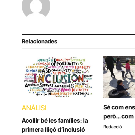
Relacionades
ANÀLISI
Sé com ens
però… com 
Acollir bé les famílies: la
Redacció
primera lliçó d’inclusió