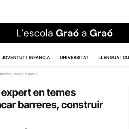
JOVENTUT I INFÀNCIA
UNIVERSITAT
LLENGUA I C
 barreres, construir ponts»
 expert en temes
ncar barreres, construir