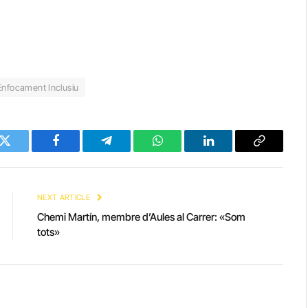
Enfocament Inclusiu
Twitter
Facebook
Telegram
WhatsApp
LinkedIn
Copy
Link
NEXT ARTICLE
Chemi Martín, membre d’Aules al Carrer: «Som
tots»