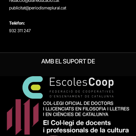
redaccio@diarieducacio.cat
publicitat@periodismeplural.cat
Telèfon:
932 311 247
AMB EL SUPORT DE