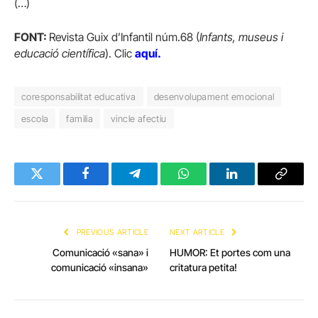
(…)
FONT:
Revista Guix d’Infantil núm.68 (
Infants, museus i
educació científica
). Clic
aquí
.
coresponsabilitat educativa
desenvolupament emocional
escola
familia
vincle afectiu
Twitter
Facebook
Telegram
WhatsApp
LinkedIn
Copy
Link
PREVIOUS ARTICLE
NEXT ARTICLE
Comunicació «sana» i
HUMOR: Et portes com una
comunicació «insana»
critatura petita!