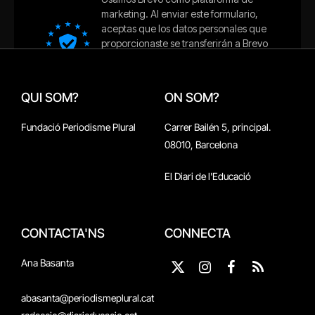
QUI SOM?
ON SOM?
Fundació Periodisme Plural
Carrer Bailén 5, principal.
08010, Barcelona
El Diari de l'Educació
CONTACTA'NS
CONNECTA
Ana Basanta
X
Instagram
Facebook
RSS
(Twitter)
abasanta@periodismeplural.cat