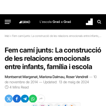
Inici
»
Fem camí junts: La construcció de les relacions emocionals entre infants, família i escola
Fem camí junts: La construcció
de les relacions emocionals
entre infants, família i escola
Montserrat Margenat, Mariona Dalmau, Roser Vendrell
10
de novembre de 2014
Updated:
13 de maig de 2024
4 Mins Read
X
Instagram
LinkedIn
Telegram
Facebook
RSS