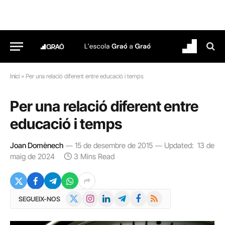
Inici
»
Per una relació diferent entre educació i temps
Per una relació diferent entre
educació i temps
Joan Domènech
15 de desembre de 2015
Updated:
13 de
maig de 2024
3 Mins Read
X
Instagram
LinkedIn
Telegram
Facebook
RSS
SEGUEIX-NOS
(Twitter)