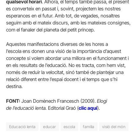
qualsevol horari
. Alhora, el temps també passa, el present
es converteix en passat i, sovint, projectem les nostres
esperances en el futur. Amb tot, de vegades, nosaltres
seguim amb el mateix discurs, amb les mateixes consignes,
com el fanaler del planeta del petit príncep.
Aquestes manifestacions diverses de les hores a
l’escola ens donen una visió de la importància d’aquest
concepte si volem abordar una millora en el funcionament i
en els resultats de l’educació. No es tracta, com hem vist,
només de reduir la velocitat, sinó també de plantejar una
relació diferent entre l’espai docent i el temps que s’hi
destina.
FONT:
Joan Domènech Francesch (2009).
Elogi
de l’educació lenta.
Editorial Graó (
clic aquí
).
Educació lenta
educar
escola
familia
visió del món