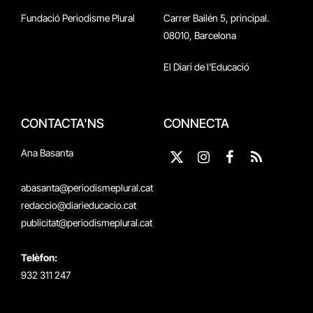
Fundació Periodisme Plural
Carrer Bailén 5, principal.
08010, Barcelona
El Diari de l'Educació
CONTACTA'NS
CONNECTA
Ana Basanta
X
Instagram
Facebook
RSS
(Twitter)
abasanta@periodismeplural.cat
redaccio@diarieducacio.cat
publicitat@periodismeplural.cat
Telèfon:
932 311 247