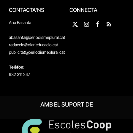
CONTACTA'NS
CONNECTA
Ana Basanta
X
Instagram
Facebook
RSS
(Twitter)
abasanta@periodismeplural.cat
redaccio@diarieducacio.cat
publicitat@periodismeplural.cat
Telèfon:
932 311 247
AMB EL SUPORT DE